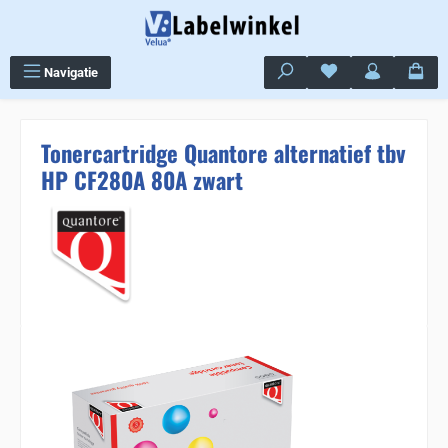
Ga naar de hoofdinhoud
Je hebt 0 items op j
Navigatie
Tonercartridge Quantore alternatief tbv
HP CF280A 80A zwart
Sla de afbeeldingengalerij over