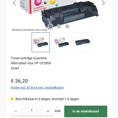
Afbeelding vergelijkbaar met product
Tonercartridge Quantore
Alternatief voor HP CF280A
zwart
Normale prijs:
€ 36,20
Prijzen incl. BTW en excl. verzendkosten
Beschikbaar in 3 dagen, levertijd 1-3 dagen
Producthoeveelheid: Voer de gewenste hoeveelheid in of gebruik de knoppen om de
stuk
In de winkelmand