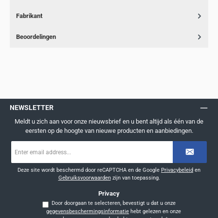
Fabrikant
Beoordelingen
NEWSLETTER
Meldt u zich aan voor onze nieuwsbrief en u bent altijd als één van de
eersten op de hoogte van nieuwe producten en aanbiedingen.
E-
mailadres
*
Deze site wordt beschermd door reCAPTCHA en de Google
Privacybeleid
en
Gebruiksvoorwaarden
zijn van toepassing.
Privacy
Door doorgaan te selecteren, bevestigt u dat u onze
gegevensbeschermingsinformatie
hebt gelezen en onze