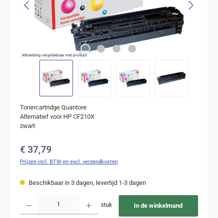
Afbeelding vergelijkbaar met product
Tonercartridge Quantore
Alternatief voor HP CF210X
zwart
Normale prijs:
€ 37,79
Prijzen incl. BTW en excl. verzendkosten
Beschikbaar in 3 dagen, levertijd 1-3 dagen
Producthoeveelheid: Voer de gewenste hoeveelheid in of gebruik de knoppen om de
stuk
In de winkelmand