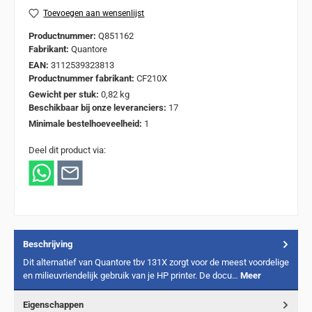
Toevoegen aan wensenlijst
Productnummer:
Q851162
Fabrikant:
Quantore
EAN:
3112539323813
Productnummer fabrikant:
CF210X
Gewicht per stuk:
0,82 kg
Beschikbaar bij onze leveranciers:
17
Minimale bestelhoeveelheid:
1
Deel dit product via:
Beschrijving
Dit alternatief van Quantore tbv 131X zorgt voor de meest voordelige
en milieuvriendelijk gebruik van je HP printer. De docu…
Meer
Eigenschappen