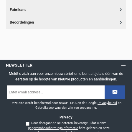
Fabrikant
Beoordelingen
NEWSLETTER
Meldt u zich aan voor onze nieuwsbrief en u bent altijd als één van de
eersten op de hoogte van nieuwe producten en aanbiedingen.
E-
mailadres
*
Deze site wordt beschermd door reCAPTCHA en de Google
Privacybeleid
en
Gebruiksvoorwaarden
zijn van toepassing.
Privacy
Door doorgaan te selecteren, bevestigt u dat u onze
gegevensbeschermingsinformatie
hebt gelezen en onze