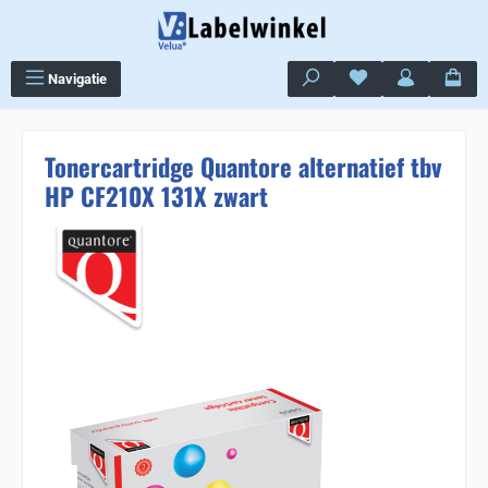
Ga naar de hoofdinhoud
Je hebt 0 items op j
Navigatie
Tonercartridge Quantore alternatief tbv
HP CF210X 131X zwart
Sla de afbeeldingengalerij over