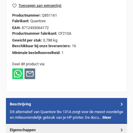
Toevoegen aan wensenlijst
Productnummer:
Q851161
Fabrikant:
Quantore
EAN:
8712453064172
Productnummer fabrikant:
CF210A
Gewicht per stuk:
0,788 kg
Beschikbaar bij onze leveranciers:
16
Minimale bestelhoeveelheid:
1
Deel dit product via:
Beschrijving
Dit alternatief van Quantore tbv 131A zorgt voor de meest voordelige
en milieuvriendelijk gebruik van je HP printer. De docu…
Meer
Eigenschappen