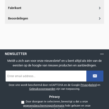
Fabrikant
Beoordelingen
NEWSLETTER
Meldt u zich aan voor onze nieuwsbrief en u bent altijd als één van de
eersten op de hoogte van nieuwe producten en aanbiedingen.
E-
mailadres
*
Deze site wordt beschermd door reCAPTCHA en de Google
Privacybeleid
en
Gebruiksvoorwaarden
zijn van toepassing.
Privacy
Door doorgaan te selecteren, bevestigt u dat u onze
gegevensbeschermingsinformatie
hebt gelezen en onze