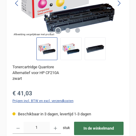
Afbeelding vergelijkbaar met product
Tonercartridge Quantore
Alternatief voor HP CF210A
zwart
Normale prijs:
€ 41,03
Prijzen incl. BTW en excl. verzendkosten
Beschikbaar in 3 dagen, levertijd 1-3 dagen
Producthoeveelheid: Voer de gewenste hoeveelheid in of gebruik de knoppen om de
stuk
In de winkelmand