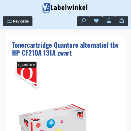
Ga naar de hoofdinhoud
Je hebt 0 items op j
Navigatie
Tonercartridge Quantore alternatief tbv
HP CF210A 131A zwart
Sla de afbeeldingengalerij over