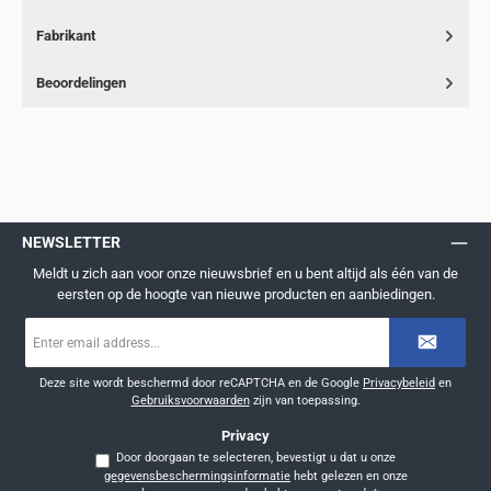
Fabrikant
Beoordelingen
NEWSLETTER
Meldt u zich aan voor onze nieuwsbrief en u bent altijd als één van de
eersten op de hoogte van nieuwe producten en aanbiedingen.
E-
mailadres
*
Deze site wordt beschermd door reCAPTCHA en de Google
Privacybeleid
en
Gebruiksvoorwaarden
zijn van toepassing.
Privacy
Door doorgaan te selecteren, bevestigt u dat u onze
gegevensbeschermingsinformatie
hebt gelezen en onze