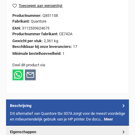
Toevoegen aan wensenlijst
Productnummer:
Q851158
Fabrikant:
Quantore
EAN:
3112539624675
Productnummer fabrikant:
CE742A
Gewicht per stuk:
2,361 kg
Beschikbaar bij onze leveranciers:
17
Minimale bestelhoeveelheid:
1
Deel dit product via:
Beschrijving
Dit alternatief van Quantore tbv 307A zorgt voor de meest voordelige
en milieuvriendelijk gebruik van je HP printer. De docu…
Meer
Eigenschappen