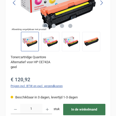
Afbeelding vergelijkbaar met product
Tonercartridge Quantore
Alternatief voor HP CE742A
geel
Normale prijs:
€ 120,92
Prijzen incl. BTW en excl. verzendkosten
Beschikbaar in 3 dagen, levertijd 1-3 dagen
Producthoeveelheid: Voer de gewenste hoeveelheid in of gebruik de knoppen om de
stuk
In de winkelmand