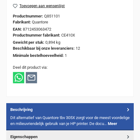
Toevoegen aan wensenlijst
Productnummer:
Q851101
Fabrikant:
Quantore
EAN:
8712453063472
Productnummer fabrikant:
CE410X
Gewicht per stuk:
0,894 kg
Beschikbaar bij onze leveranciers:
12
Minimale bestelhoeveelheid:
1
Deel dit product via:
Beschrijving
Dit alternatief van Quantore tbv 305X zorgt voor de meest voordelige
en milieuvriendelijk gebruik van je HP printer. De docu…
Meer
Eigenschappen