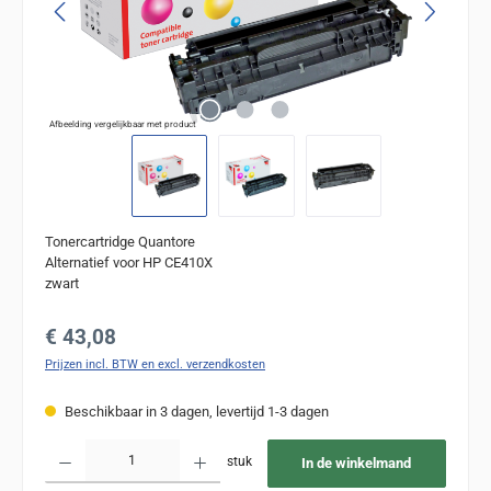
Afbeelding vergelijkbaar met product
Tonercartridge Quantore
Alternatief voor HP CE410X
zwart
Normale prijs:
€ 43,08
Prijzen incl. BTW en excl. verzendkosten
Beschikbaar in 3 dagen, levertijd 1-3 dagen
Producthoeveelheid: Voer de gewenste hoeveelheid in of gebruik de knoppen om de
stuk
In de winkelmand