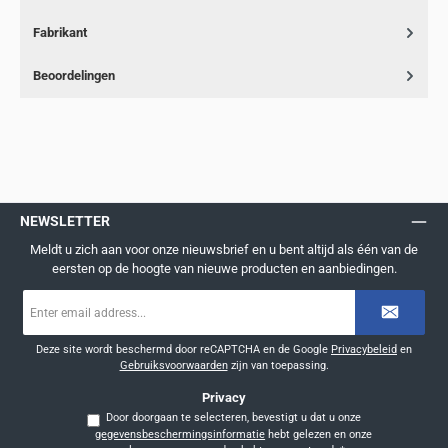
Fabrikant
Beoordelingen
NEWSLETTER
Meldt u zich aan voor onze nieuwsbrief en u bent altijd als één van de
eersten op de hoogte van nieuwe producten en aanbiedingen.
E-
mailadres
*
Deze site wordt beschermd door reCAPTCHA en de Google
Privacybeleid
en
Gebruiksvoorwaarden
zijn van toepassing.
Privacy
Door doorgaan te selecteren, bevestigt u dat u onze
gegevensbeschermingsinformatie
hebt gelezen en onze