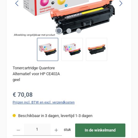
Afbeelding vergelijkbaar met product
Tonercartridge Quantore
Alternatief voor HP CE402A
geel
Normale prijs:
€ 70,08
Prijzen incl. BTW en excl. verzendkosten
Beschikbaar in 3 dagen, levertijd 1-3 dagen
Producthoeveelheid: Voer de gewenste hoeveelheid in of gebruik de knoppen om de
stuk
In de winkelmand