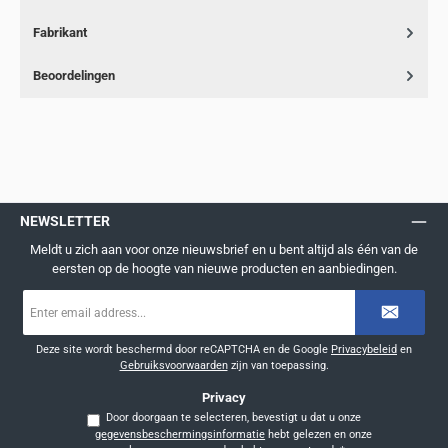
Fabrikant
Beoordelingen
NEWSLETTER
Meldt u zich aan voor onze nieuwsbrief en u bent altijd als één van de
eersten op de hoogte van nieuwe producten en aanbiedingen.
E-
mailadres
*
Deze site wordt beschermd door reCAPTCHA en de Google
Privacybeleid
en
Gebruiksvoorwaarden
zijn van toepassing.
Privacy
Door doorgaan te selecteren, bevestigt u dat u onze
gegevensbeschermingsinformatie
hebt gelezen en onze