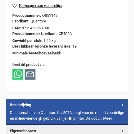
Toevoegen aan wensenlijst
Productnummer:
Q851149
Fabrikant:
Quantore
EAN:
8712453063168
Productnummer fabrikant:
CE402A
Gewicht per stuk:
1,26 kg
Beschikbaar bij onze leveranciers:
19
Minimale bestelhoeveelheid:
1
Deel dit product via:
Beschrijving
Dit alternatief van Quantore tbv 507A zorgt voor de meest voordelige
en milieuvriendelijk gebruik van je HP printer. De docu…
Meer
Eigenschappen