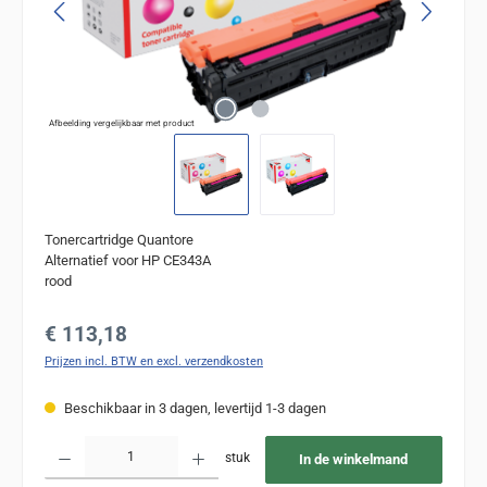
Afbeelding vergelijkbaar met product
Tonercartridge Quantore
Alternatief voor HP CE343A
rood
Normale prijs:
€ 113,18
Prijzen incl. BTW en excl. verzendkosten
Beschikbaar in 3 dagen, levertijd 1-3 dagen
Producthoeveelheid: Voer de gewenste hoeveelheid in of gebruik de knoppen om de
stuk
In de winkelmand