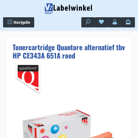
Ga naar de hoofdinhoud
Je hebt 0 items op j
Navigatie
Tonercartridge Quantore alternatief tbv
HP CE343A 651A rood
Sla de afbeeldingengalerij over