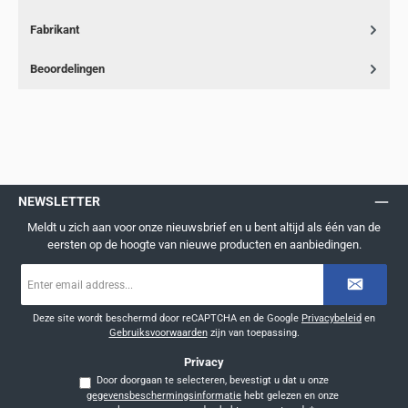
Fabrikant
Beoordelingen
NEWSLETTER
Meldt u zich aan voor onze nieuwsbrief en u bent altijd als één van de
eersten op de hoogte van nieuwe producten en aanbiedingen.
E-
mailadres
*
Deze site wordt beschermd door reCAPTCHA en de Google
Privacybeleid
en
Gebruiksvoorwaarden
zijn van toepassing.
Privacy
Door doorgaan te selecteren, bevestigt u dat u onze
gegevensbeschermingsinformatie
hebt gelezen en onze