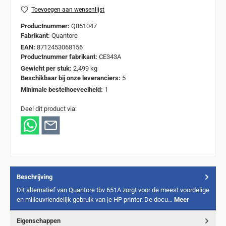
Toevoegen aan wensenlijst
Productnummer:
Q851047
Fabrikant:
Quantore
EAN:
8712453068156
Productnummer fabrikant:
CE343A
Gewicht per stuk:
2,499 kg
Beschikbaar bij onze leveranciers:
5
Minimale bestelhoeveelheid:
1
Deel dit product via:
Beschrijving
Dit alternatief van Quantore tbv 651A zorgt voor de meest voordelige
en milieuvriendelijk gebruik van je HP printer. De docu…
Meer
Eigenschappen