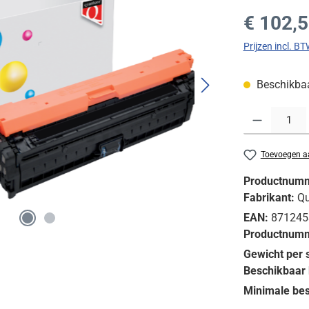
Normale prijs
€ 102,
Prijzen incl. B
Beschikbaar
Producthoeveelh
Toevoegen aa
Productnum
Fabrikant:
Qu
EAN:
871245
Productnumm
Gewicht per 
Beschikbaar 
Minimale bes