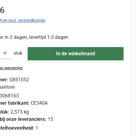
:
56
TW en excl. verzendkosten
 in 3 dagen, levertijd 1-3 dagen
eid: Voer de gewenste hoeveelheid in of gebruik de knoppen om de hoevee
stuk
In de winkelmand
n wensenlijst
mer:
Q851052
antore
3068163
er fabrikant:
CE340A
stuk:
2,573 kg
bij onze leveranciers:
15
telhoeveelheid:
1