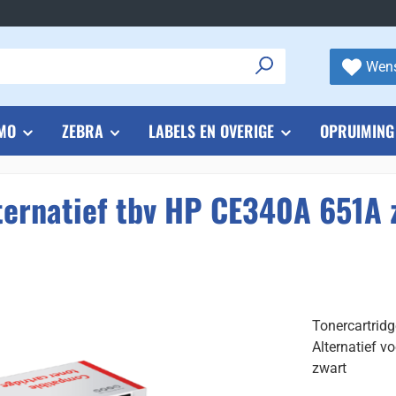
Wens
MO
ZEBRA
LABELS EN OVERIGE
OPRUIMING
ternatief tbv HP CE340A 651A 
Tonercartrid
Alternatief 
zwart