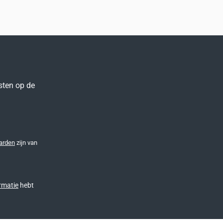
sten op de
arden
zijn van
rmatie
hebt