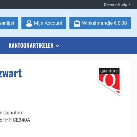
Service/help
Je hebt 0 items op je verlanglijstje
enlijst
Mijn Account
Winkelmandje
€ 0,00
KANTOORARTIKELEN
zwart
ge Quantore
voor HP CE340A