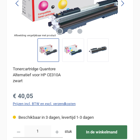
Afbeelding vergelijkbaar met product
Tonercartridge Quantore
Alternatief voor HP CE310A
zwart
Normale prijs:
€ 40,05
Prijzen incl. BTW en excl. verzendkosten
Beschikbaar in 3 dagen, levertijd 1-3 dagen
Producthoeveelheid: Voer de gewenste hoeveelheid in of gebruik de knoppen om de
stuk
In de winkelmand