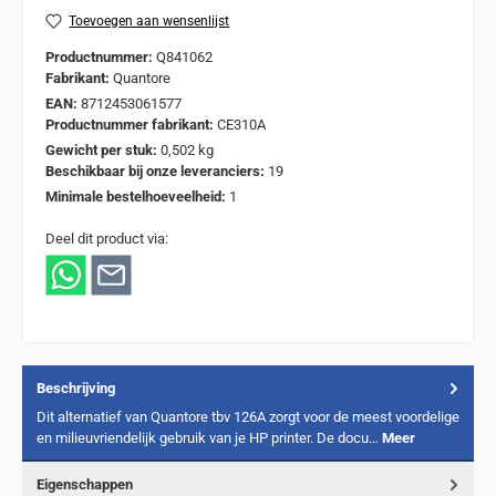
Toevoegen aan wensenlijst
Productnummer:
Q841062
Fabrikant:
Quantore
EAN:
8712453061577
Productnummer fabrikant:
CE310A
Gewicht per stuk:
0,502 kg
Beschikbaar bij onze leveranciers:
19
Minimale bestelhoeveelheid:
1
Deel dit product via:
Beschrijving
Dit alternatief van Quantore tbv 126A zorgt voor de meest voordelige
en milieuvriendelijk gebruik van je HP printer. De docu…
Meer
Eigenschappen