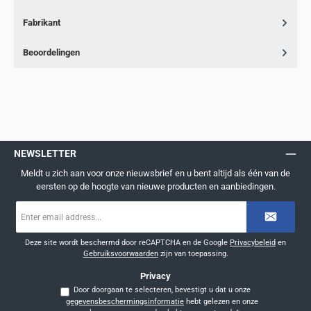
Fabrikant
Beoordelingen
NEWSLETTER
Meldt u zich aan voor onze nieuwsbrief en u bent altijd als één van de
eersten op de hoogte van nieuwe producten en aanbiedingen.
E-
mailadres
*
Deze site wordt beschermd door reCAPTCHA en de Google
Privacybeleid
en
Gebruiksvoorwaarden
zijn van toepassing.
Privacy
Door doorgaan te selecteren, bevestigt u dat u onze
gegevensbeschermingsinformatie
hebt gelezen en onze