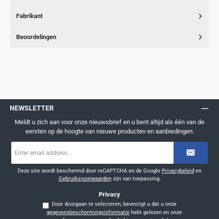
Fabrikant
Beoordelingen
NEWSLETTER
Meldt u zich aan voor onze nieuwsbrief en u bent altijd als één van de
eersten op de hoogte van nieuwe producten en aanbiedingen.
E-
mailadres
*
Deze site wordt beschermd door reCAPTCHA en de Google
Privacybeleid
en
Gebruiksvoorwaarden
zijn van toepassing.
Privacy
Door doorgaan te selecteren, bevestigt u dat u onze
gegevensbeschermingsinformatie
hebt gelezen en onze