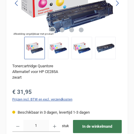
Afbeelding vergelijkbaar met product
Tonercartridge Quantore
Alternatief voor HP CE285A
zwart
Normale prijs:
€ 31,95
Prijzen incl. BTW en excl. verzendkosten
Beschikbaar in 3 dagen, levertijd 1-3 dagen
Producthoeveelheid: Voer de gewenste hoeveelheid in of gebruik de knoppen om de
stuk
In de winkelmand