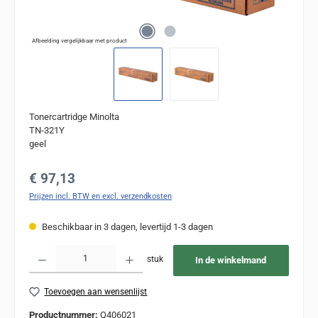
Afbeelding vergelijkbaar met product
Tonercartridge Minolta
TN-321Y
geel
Normale prijs:
€ 97,13
Prijzen incl. BTW en excl. verzendkosten
Beschikbaar in 3 dagen, levertijd 1-3 dagen
Producthoeveelheid: Voer de gewenste hoeveelheid in of gebruik de knoppen om de
stuk
In de winkelmand
Toevoegen aan wensenlijst
Productnummer:
Q406021