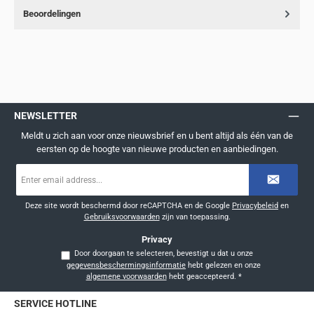
Beoordelingen
NEWSLETTER
Meldt u zich aan voor onze nieuwsbrief en u bent altijd als één van de
eersten op de hoogte van nieuwe producten en aanbiedingen.
E-
mailadres
*
Deze site wordt beschermd door reCAPTCHA en de Google
Privacybeleid
en
Gebruiksvoorwaarden
zijn van toepassing.
Privacy
Door doorgaan te selecteren, bevestigt u dat u onze
gegevensbeschermingsinformatie
hebt gelezen en onze
algemene voorwaarden
hebt geaccepteerd.
*
SERVICE HOTLINE