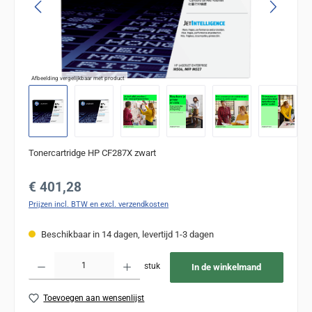
Afbeelding vergelijkbaar met product
Tonercartridge HP CF287X zwart
Normale prijs:
€ 401,28
Prijzen incl. BTW en excl. verzendkosten
Beschikbaar in 14 dagen, levertijd 1-3 dagen
Producthoeveelheid: Voer de gewenste hoeveelheid in of gebruik de knoppen om de
stuk
In de winkelmand
Toevoegen aan wensenlijst