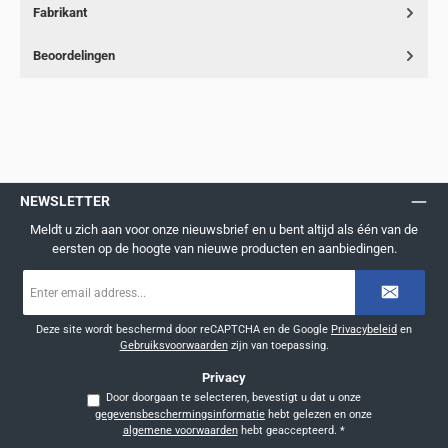
Fabrikant
Beoordelingen
NEWSLETTER
Meldt u zich aan voor onze nieuwsbrief en u bent altijd als één van de
eersten op de hoogte van nieuwe producten en aanbiedingen.
E-
mailadres
*
Deze site wordt beschermd door reCAPTCHA en de Google
Privacybeleid
en
Gebruiksvoorwaarden
zijn van toepassing.
Privacy
Door doorgaan te selecteren, bevestigt u dat u onze
gegevensbeschermingsinformatie
hebt gelezen en onze
algemene voorwaarden
hebt geaccepteerd.
*