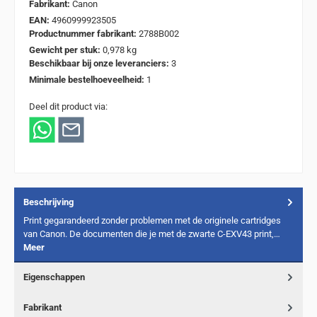
Fabrikant:
Canon
EAN:
4960999923505
Productnummer fabrikant:
2788B002
Gewicht per stuk:
0,978 kg
Beschikbaar bij onze leveranciers:
3
Minimale bestelhoeveelheid:
1
Deel dit product via:
Beschrijving
Print gegarandeerd zonder problemen met de originele cartridges
van Canon. De documenten die je met de zwarte C-EXV43 print,…
Meer
Eigenschappen
Fabrikant