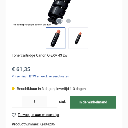
Afbeelding vergelijkbaar met product
Tonercartridge Canon C-EXV 43 zw
Normale prijs:
€ 61,35
Prijzen incl. BTW en excl. verzendkosten
Beschikbaar in 3 dagen, levertijd 1-3 dagen
Producthoeveelheid: Voer de gewenste hoeveelheid in of gebruik de knoppen om de
stuk
In de winkelmand
Toevoegen aan wensenlijst
Productnummer:
Q404206