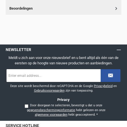
Beoordelingen
NEWSLETTER
Meldt u zich aan voor onze nieuwsbrief en u bent altijd als één van de
eersten op de hoogte van nieuwe producten en aanbiedingen.
E-
mailadres
*
Deze site wordt beschermd door reCAPTCHA en de Google
Privacybeleid
en
Gebruiksvoorwaarden
zijn van toepassing.
Privacy
Door doorgaan te selecteren, bevestigt u dat u onze
gegevensbeschermingsinformatie
hebt gelezen en onze
algemene voorwaarden
hebt geaccepteerd.
*
SERVICE HOTLINE