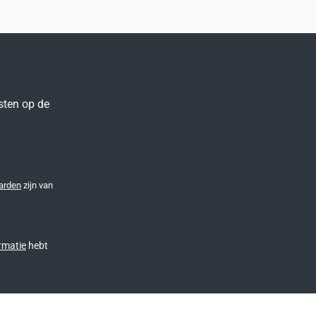
sten op de
arden
zijn van
rmatie
hebt