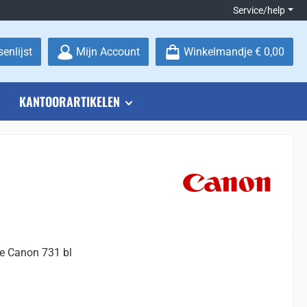
Service/help
Je hebt 0 items op je verlanglijstje
enlijst
Mijn Account
Winkelmandje
€ 0,00
KANTOORARTIKELEN
ge Canon 731 bl
: