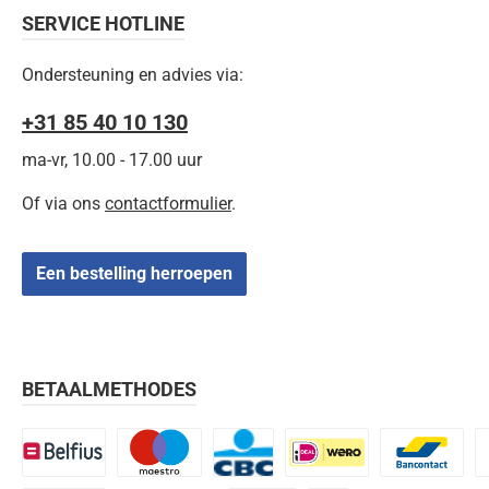
SERVICE HOTLINE
Ondersteuning en advies via:
+31 85 40 10 130
ma-vr, 10.00 - 17.00 uur
Of via ons
contactformulier
.
Een bestelling herroepen
BETAALMETHODES
Belfius
Maestro
CBC
iDEAL | Wero
Bancontact
K