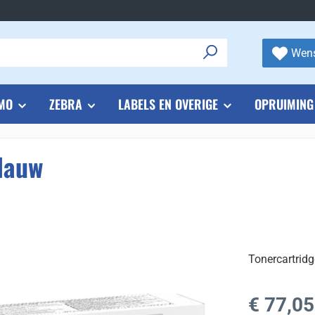
Wens
MO
ZEBRA
LABELS EN OVERIGE
OPRUIMING
lauw
Tonercartrid
Normale prijs
€ 77,05