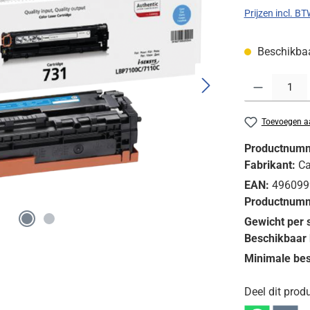
Prijzen incl. B
Beschikbaar
Producthoeveelh
Toevoegen aa
Productnum
Fabrikant:
C
EAN:
496099
Productnumm
Gewicht per 
Beschikbaar 
Minimale bes
Deel dit produ