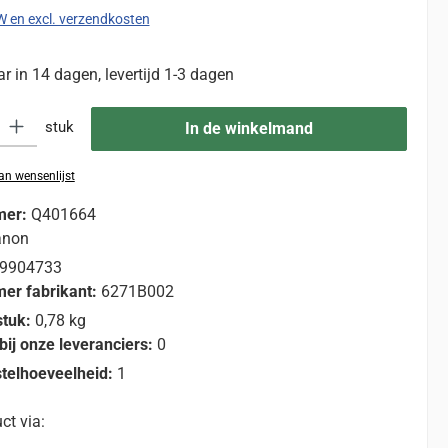
TW en excl. verzendkosten
 in 14 dagen, levertijd 1-3 dagen
eid: Voer de gewenste hoeveelheid in of gebruik de knoppen om de hoevee
stuk
In de winkelmand
n wensenlijst
mer:
Q401664
anon
9904733
er fabrikant:
6271B002
stuk:
0,78 kg
bij onze leveranciers:
0
telhoeveelheid:
1
ct via: