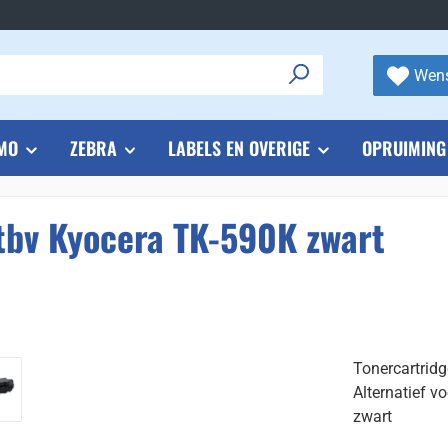
Wens
MO
ZEBRA
LABELS EN OVERIGE
OPRUIMING
 tbv Kyocera TK-590K zwart
Tonercartrid
Alternatief v
zwart