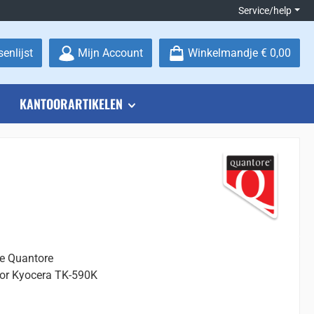
Service/help
Je hebt 0 items op je verlanglijstje
enlijst
Mijn Account
Winkelmandje
€ 0,00
KANTOORARTIKELEN
ge Quantore
oor Kyocera TK-590K