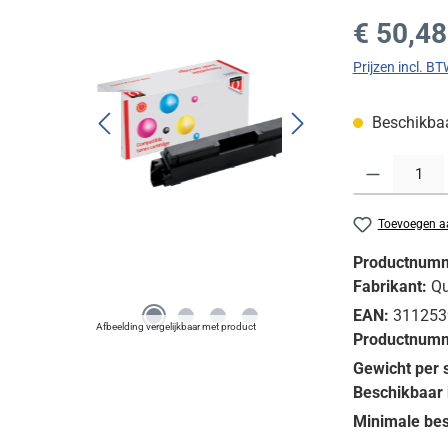
Normale prijs
€ 50,48
Prijzen incl. B
Beschikbaar
Producthoeveelh
Toevoegen aa
Productnum
Fabrikant:
Qu
EAN:
311253
Afbeelding vergelijkbaar met product
Productnumm
Gewicht per 
Beschikbaar 
Minimale bes