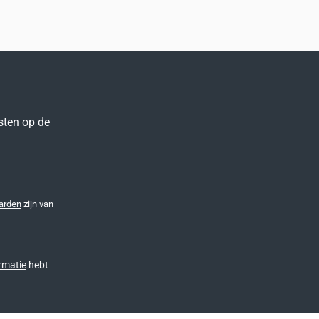
sten op de
arden
zijn van
rmatie
hebt