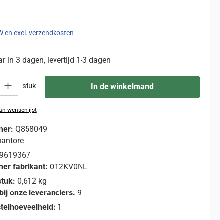
:
TW en excl. verzendkosten
 in 3 dagen, levertijd 1-3 dagen
eid: Voer de gewenste hoeveelheid in of gebruik de knoppen om de hoevee
stuk
In de winkelmand
n wensenlijst
mer:
Q858049
antore
9619367
er fabrikant:
0T2KV0NL
stuk:
0,612 kg
bij onze leveranciers:
9
telhoeveelheid:
1