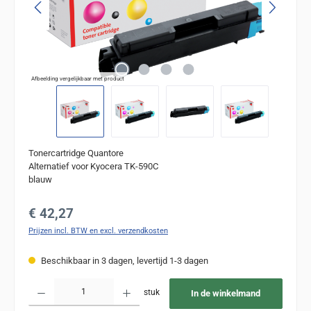
Afbeelding vergelijkbaar met product
Tonercartridge Quantore
Alternatief voor Kyocera TK-590C
blauw
Normale prijs:
€ 42,27
Prijzen incl. BTW en excl. verzendkosten
Beschikbaar in 3 dagen, levertijd 1-3 dagen
Producthoeveelheid: Voer de gewenste hoeveelheid in of gebruik de knoppen om de
stuk
In de winkelmand