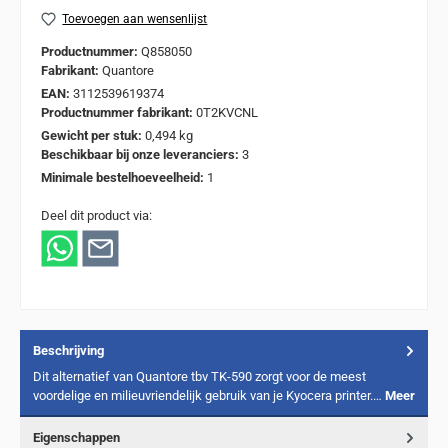
Toevoegen aan wensenlijst
Productnummer:
Q858050
Fabrikant:
Quantore
EAN:
3112539619374
Productnummer fabrikant:
0T2KVCNL
Gewicht per stuk:
0,494 kg
Beschikbaar bij onze leveranciers:
3
Minimale bestelhoeveelheid:
1
Deel dit product via:
Beschrijving
Dit alternatief van Quantore tbv TK-590 zorgt voor de meest
voordelige en milieuvriendelijk gebruik van je Kyocera printer.…
Meer
Eigenschappen