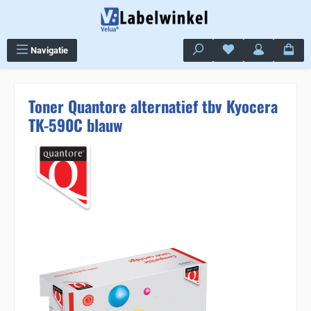
Ga naar de hoofdinhoud
Je hebt 0 items op j
Navigatie
Toner Quantore alternatief tbv Kyocera
TK-590C blauw
Sla de afbeeldingengalerij over