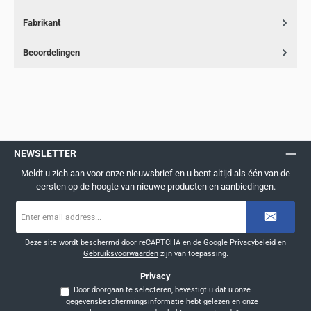
Fabrikant
Beoordelingen
NEWSLETTER
Meldt u zich aan voor onze nieuwsbrief en u bent altijd als één van de
eersten op de hoogte van nieuwe producten en aanbiedingen.
E-
mailadres
*
Deze site wordt beschermd door reCAPTCHA en de Google
Privacybeleid
en
Gebruiksvoorwaarden
zijn van toepassing.
Privacy
Door doorgaan te selecteren, bevestigt u dat u onze
gegevensbeschermingsinformatie
hebt gelezen en onze