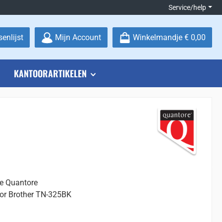
Service/help
Je hebt 0 items op je verlanglijstje
enlijst
Mijn Account
Winkelmandje
€ 0,00
KANTOORARTIKELEN
ge Quantore
oor Brother TN-325BK