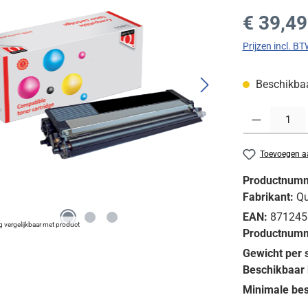
Normale prijs
€ 39,49
Prijzen incl. B
Beschikbaar
Producthoeveelh
Toevoegen aa
Productnum
Fabrikant:
Qu
EAN:
871245
g vergelijkbaar met product
Productnumm
Gewicht per 
Beschikbaar 
Minimale bes