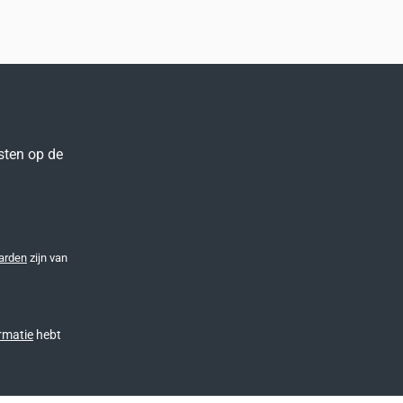
sten op de
arden
zijn van
rmatie
hebt