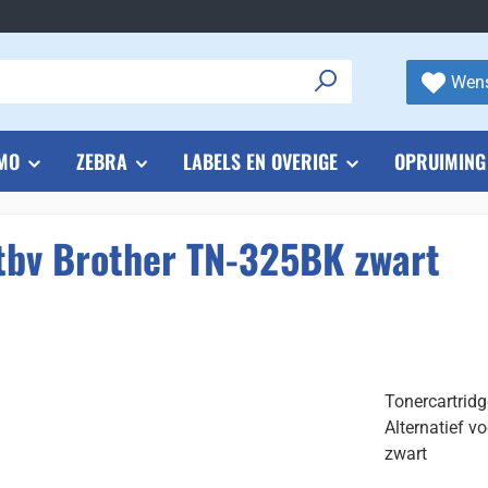
Wens
MO
ZEBRA
LABELS EN OVERIGE
OPRUIMING
 tbv Brother TN-325BK zwart
Tonercartrid
Alternatief v
zwart