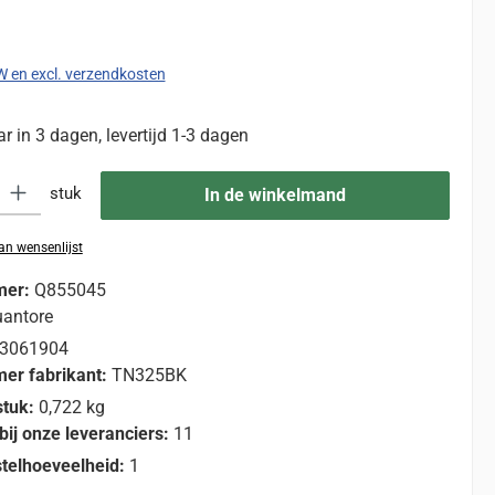
:
TW en excl. verzendkosten
 in 3 dagen, levertijd 1-3 dagen
eid: Voer de gewenste hoeveelheid in of gebruik de knoppen om de hoevee
stuk
In de winkelmand
n wensenlijst
mer:
Q855045
antore
3061904
er fabrikant:
TN325BK
stuk:
0,722 kg
bij onze leveranciers:
11
telhoeveelheid:
1