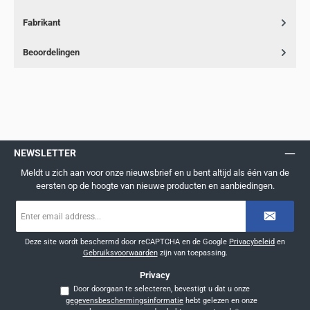
Fabrikant
Beoordelingen
NEWSLETTER
Meldt u zich aan voor onze nieuwsbrief en u bent altijd als één van de
eersten op de hoogte van nieuwe producten en aanbiedingen.
E-
mailadres
*
Deze site wordt beschermd door reCAPTCHA en de Google
Privacybeleid
en
Gebruiksvoorwaarden
zijn van toepassing.
Privacy
Door doorgaan te selecteren, bevestigt u dat u onze
gegevensbeschermingsinformatie
hebt gelezen en onze