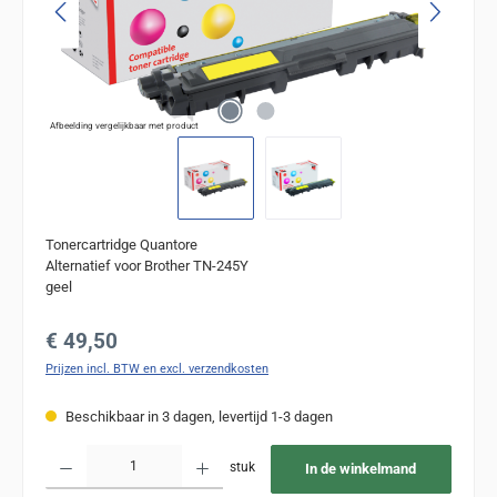
Afbeelding vergelijkbaar met product
Tonercartridge Quantore
Alternatief voor Brother TN-245Y
geel
Normale prijs:
€ 49,50
Prijzen incl. BTW en excl. verzendkosten
Beschikbaar in 3 dagen, levertijd 1-3 dagen
Producthoeveelheid: Voer de gewenste hoeveelheid in of gebruik de knoppen om de
stuk
In de winkelmand