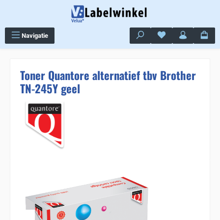
Ga naar de hoofdinhoud
Je hebt 0 items op j
Navigatie
Toner Quantore alternatief tbv Brother
TN-245Y geel
Sla de afbeeldingengalerij over