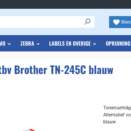
Wens
MO
ZEBRA
LABELS EN OVERIGE
OPRUIMING
 tbv Brother TN-245C blauw
Tonercartrid
Alternatief v
blauw