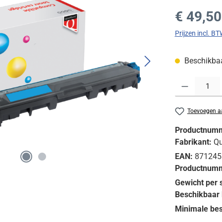
Normale prijs
€ 49,50
Prijzen incl. B
Beschikbaar
Producthoeveelh
Toevoegen aa
Productnum
Fabrikant:
Qu
EAN:
871245
Productnumm
Gewicht per 
Beschikbaar 
Minimale bes