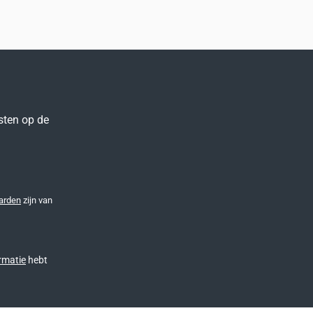
sten op de
arden
zijn van
rmatie
hebt