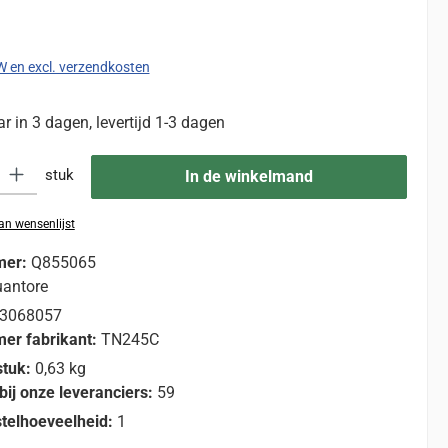
:
TW en excl. verzendkosten
 in 3 dagen, levertijd 1-3 dagen
eid: Voer de gewenste hoeveelheid in of gebruik de knoppen om de hoevee
stuk
In de winkelmand
n wensenlijst
mer:
Q855065
antore
3068057
er fabrikant:
TN245C
stuk:
0,63 kg
bij onze leveranciers:
59
telhoeveelheid:
1