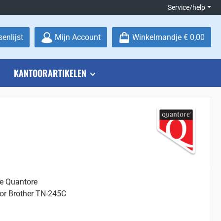
Service/help
Je hebt 0 items op je verlanglijstje
enlijst
Mijn Account
Winkelmandje
€ 0,00
KANTOORARTIKELEN
ge Quantore
oor Brother TN-245C