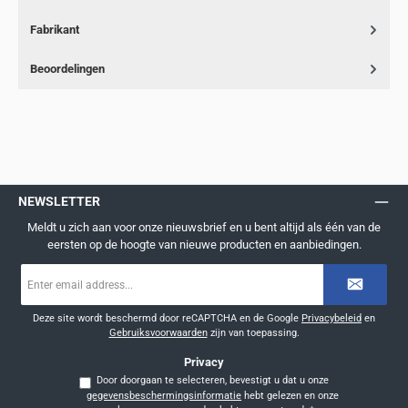
Fabrikant
Beoordelingen
NEWSLETTER
Meldt u zich aan voor onze nieuwsbrief en u bent altijd als één van de
eersten op de hoogte van nieuwe producten en aanbiedingen.
E-
mailadres
*
Deze site wordt beschermd door reCAPTCHA en de Google
Privacybeleid
en
Gebruiksvoorwaarden
zijn van toepassing.
Privacy
Door doorgaan te selecteren, bevestigt u dat u onze
gegevensbeschermingsinformatie
hebt gelezen en onze