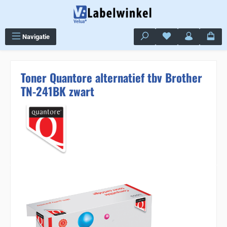
Ga naar de hoofdinhoud
Je hebt 0 items op j
Navigatie
Toner Quantore alternatief tbv Brother
TN-241BK zwart
Sla de afbeeldingengalerij over