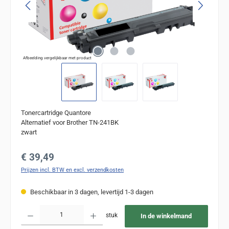
Afbeelding vergelijkbaar met product
Tonercartridge Quantore
Alternatief voor Brother TN-241BK
zwart
Normale prijs:
€ 39,49
Prijzen incl. BTW en excl. verzendkosten
Beschikbaar in 3 dagen, levertijd 1-3 dagen
Producthoeveelheid: Voer de gewenste hoeveelheid in of gebruik de knoppen om de
stuk
In de winkelmand