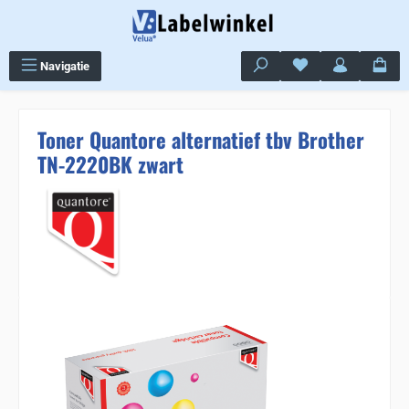
Ga naar de hoofdinhoud
Je hebt 0 items op j
Navigatie
Toner Quantore alternatief tbv Brother
TN-2220BK zwart
Sla de afbeeldingengalerij over