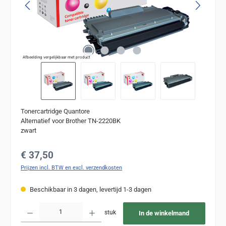
Afbeelding vergelijkbaar met product
Tonercartridge Quantore
Alternatief voor Brother TN-2220BK
zwart
Normale prijs:
€ 37,50
Prijzen incl. BTW en excl. verzendkosten
Beschikbaar in 3 dagen, levertijd 1-3 dagen
Producthoeveelheid: Voer de gewenste hoeveelheid in of gebruik de knoppen om de
stuk
In de winkelmand