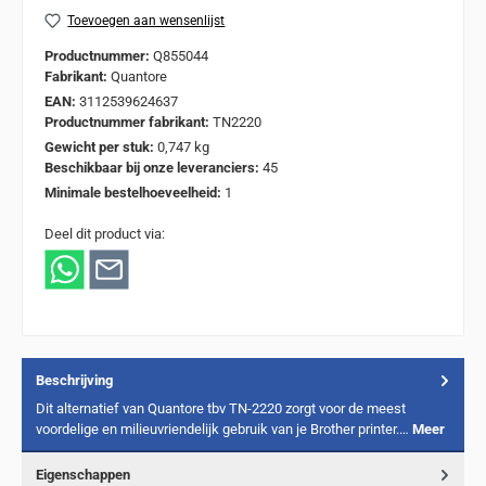
Toevoegen aan wensenlijst
Productnummer:
Q855044
Fabrikant:
Quantore
EAN:
3112539624637
Productnummer fabrikant:
TN2220
Gewicht per stuk:
0,747 kg
Beschikbaar bij onze leveranciers:
45
Minimale bestelhoeveelheid:
1
Deel dit product via:
Beschrijving
Dit alternatief van Quantore tbv TN-2220 zorgt voor de meest
voordelige en milieuvriendelijk gebruik van je Brother printer.…
Meer
Eigenschappen