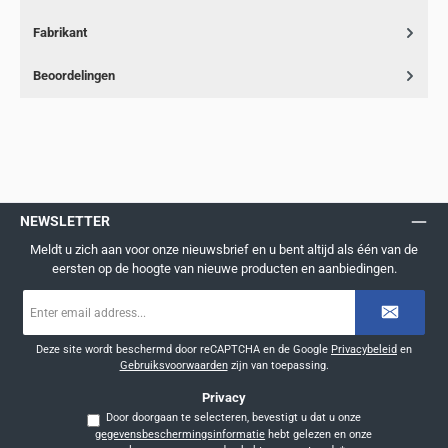
Fabrikant
Beoordelingen
NEWSLETTER
Meldt u zich aan voor onze nieuwsbrief en u bent altijd als één van de
eersten op de hoogte van nieuwe producten en aanbiedingen.
E-
mailadres
*
Deze site wordt beschermd door reCAPTCHA en de Google
Privacybeleid
en
Gebruiksvoorwaarden
zijn van toepassing.
Privacy
Door doorgaan te selecteren, bevestigt u dat u onze
gegevensbeschermingsinformatie
hebt gelezen en onze