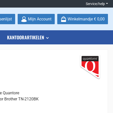
Service/help
Je hebt 0 items op je verlanglijstje
enlijst
Mijn Account
Winkelmandje
€ 0,00
KANTOORARTIKELEN
ge Quantore
oor Brother TN-2120BK