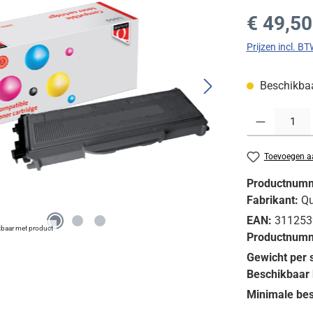
Normale prijs
€ 49,50
Prijzen incl. B
Beschikbaar
Producthoeveelh
Toevoegen aa
Productnum
Fabrikant:
Qu
EAN:
311253
jkbaar met product
Productnumm
Gewicht per 
Beschikbaar 
Minimale bes