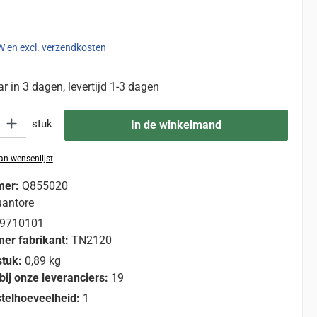
:
TW en excl. verzendkosten
 in 3 dagen, levertijd 1-3 dagen
eid: Voer de gewenste hoeveelheid in of gebruik de knoppen om de hoevee
stuk
In de winkelmand
n wensenlijst
mer:
Q855020
antore
9710101
er fabrikant:
TN2120
stuk:
0,89 kg
bij onze leveranciers:
19
telhoeveelheid:
1