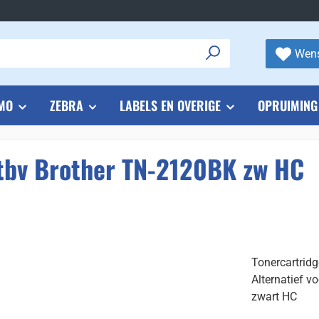
Wens
MO
ZEBRA
LABELS EN OVERIGE
OPRUIMING
 tbv Brother TN-2120BK zw HC
Tonercartrid
Alternatief v
zwart HC