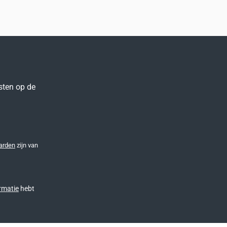
sten op de
arden
zijn van
rmatie
hebt