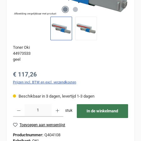
Afbeelding vergelijkbaar met product
Toner Oki
44973533
geel
Normale prijs:
€ 117,26
Prijzen incl. BTW en excl. verzendkosten
Beschikbaar in 3 dagen, levertijd 1-3 dagen
Producthoeveelheid: Voer de gewenste hoeveelheid in of gebruik de knoppen om de
stuk
In de winkelmand
Toevoegen aan wensenlijst
Productnummer:
Q404108
Fabrikant:
OKI