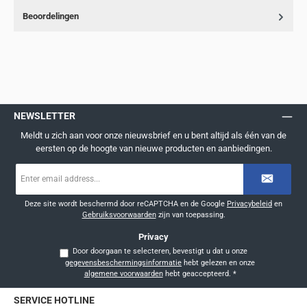
Beoordelingen
NEWSLETTER
Meldt u zich aan voor onze nieuwsbrief en u bent altijd als één van de
eersten op de hoogte van nieuwe producten en aanbiedingen.
E-
mailadres
*
Deze site wordt beschermd door reCAPTCHA en de Google
Privacybeleid
en
Gebruiksvoorwaarden
zijn van toepassing.
Privacy
Door doorgaan te selecteren, bevestigt u dat u onze
gegevensbeschermingsinformatie
hebt gelezen en onze
algemene voorwaarden
hebt geaccepteerd.
*
SERVICE HOTLINE