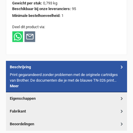
Gewicht per stuk:
0,793 kg
Beschikbaar bij onze leveranciers:
95
Minimale bestelhoeveelheid:
1
Deel dit product via:
Beschrijving
Print gegarandeerd zonder problemen met de originele cartridges
van Brother. De documenten die je met de blauwe TN-326 print…
Meer
Eigenschappen
Fabrikant
Beoordelingen