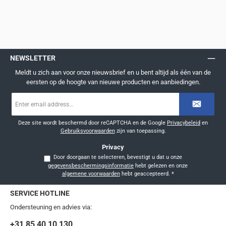
NEWSLETTER
Meldt u zich aan voor onze nieuwsbrief en u bent altijd als één van de
eersten op de hoogte van nieuwe producten en aanbiedingen.
E-
mailadres
*
Deze site wordt beschermd door reCAPTCHA en de Google
Privacybeleid
en
Gebruiksvoorwaarden
zijn van toepassing.
Privacy
Door doorgaan te selecteren, bevestigt u dat u onze
gegevensbeschermingsinformatie
hebt gelezen en onze
algemene voorwaarden
hebt geaccepteerd.
*
SERVICE HOTLINE
Ondersteuning en advies via:
+31 85 40 10 130