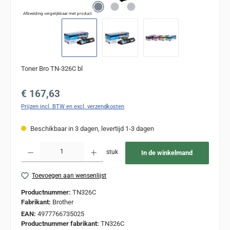
Afbeelding vergelijkbaar met product
Toner Bro TN-326C bl
Normale prijs:
€ 167,63
Prijzen incl. BTW en excl. verzendkosten
Beschikbaar in 3 dagen, levertijd 1-3 dagen
Producthoeveelheid: Voer de gewenste hoeveelheid in of gebruik de knoppen om de
stuk
In de winkelmand
Toevoegen aan wensenlijst
Productnummer:
TN326C
Fabrikant:
Brother
EAN:
4977766735025
Productnummer fabrikant:
TN326C