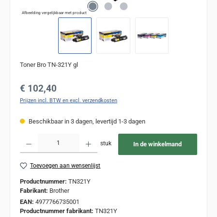
Afbeelding vergelijkbaar met product
Toner Bro TN-321Y gl
Normale prijs:
€ 102,40
Prijzen incl. BTW en excl. verzendkosten
Beschikbaar in 3 dagen, levertijd 1-3 dagen
Producthoeveelheid: Voer de gewenste hoeveelheid in of gebruik de knoppen om de
stuk
In de winkelmand
Toevoegen aan wensenlijst
Productnummer:
TN321Y
Fabrikant:
Brother
EAN:
4977766735001
Productnummer fabrikant:
TN321Y