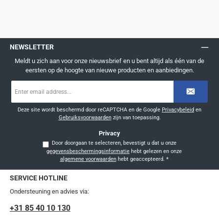
NEWSLETTER
Meldt u zich aan voor onze nieuwsbrief en u bent altijd als één van de
eersten op de hoogte van nieuwe producten en aanbiedingen.
E-
mailadres
*
Deze site wordt beschermd door reCAPTCHA en de Google
Privacybeleid
en
Gebruiksvoorwaarden
zijn van toepassing.
Privacy
Door doorgaan te selecteren, bevestigt u dat u onze
gegevensbeschermingsinformatie
hebt gelezen en onze
algemene voorwaarden
hebt geaccepteerd.
*
SERVICE HOTLINE
Ondersteuning en advies via:
+31 85 40 10 130