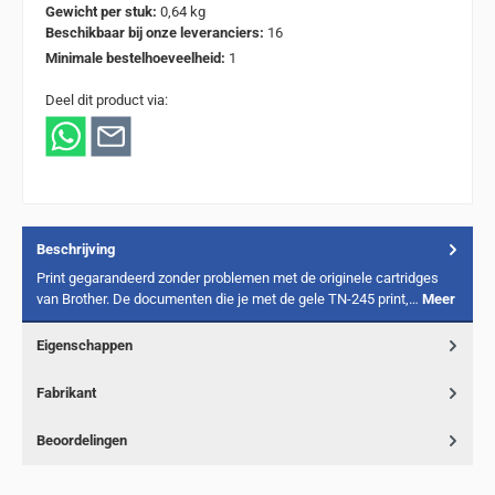
Gewicht per stuk:
0,64 kg
Beschikbaar bij onze leveranciers:
16
Minimale bestelhoeveelheid:
1
Deel dit product via:
Beschrijving
Print gegarandeerd zonder problemen met de originele cartridges
van Brother. De documenten die je met de gele TN-245 print,…
Meer
Eigenschappen
Fabrikant
Beoordelingen