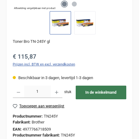
Afbeelding vergelijkbaar met product
Toner Bro TN-245Y gl
Normale prijs:
€ 115,87
Prijzen incl. BTW en excl. verzendkosten
Beschikbaar in 3 dagen, levertijd 1-3 dagen
Producthoeveelheid: Voer de gewenste hoeveelheid in of gebruik de knoppen om de
stuk
In de winkelmand
Toevoegen aan wensenlijst
Productnummer:
TN245Y
Fabrikant:
Brother
EAN:
4977766718509
Productnummer fabrikant:
TN245Y