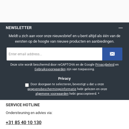
NEWSLETTER
Meldt u zich aan voor onze nieuwsbrief en u bent altijd als één van de
eersten op de hoogte van nieuwe producten en aanbiedingen.
E-
mailadres
*
Deze site wordt beschermd door reCAPTCHA en de Google
Privacybeleid
en
Gebruiksvoorwaarden
zijn van toepassing.
Privacy
Door doorgaan te selecteren, bevestigt u dat u onze
gegevensbeschermingsinformatie
hebt gelezen en onze
algemene voorwaarden
hebt geaccepteerd.
*
SERVICE HOTLINE
Ondersteuning en advies via:
+31 85 40 10 130