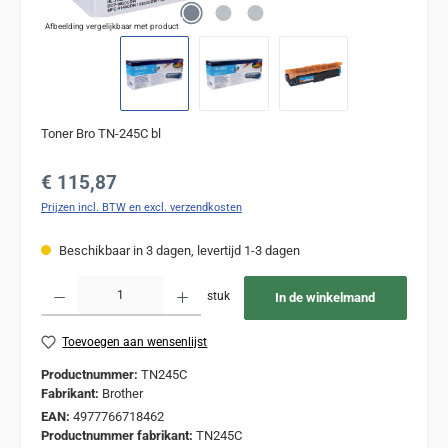
Afbeelding vergelijkbaar met product
Toner Bro TN-245C bl
Normale prijs:
€ 115,87
Prijzen incl. BTW en excl. verzendkosten
Beschikbaar in 3 dagen, levertijd 1-3 dagen
Producthoeveelheid: Voer de gewenste hoeveelheid in of gebruik de knoppen om de
stuk
In de winkelmand
Toevoegen aan wensenlijst
Productnummer:
TN245C
Fabrikant:
Brother
EAN:
4977766718462
Productnummer fabrikant:
TN245C