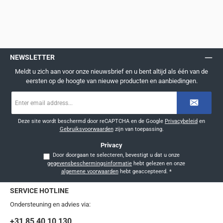
NEWSLETTER
Meldt u zich aan voor onze nieuwsbrief en u bent altijd als één van de
eersten op de hoogte van nieuwe producten en aanbiedingen.
E-
mailadres
*
Deze site wordt beschermd door reCAPTCHA en de Google
Privacybeleid
en
Gebruiksvoorwaarden
zijn van toepassing.
Privacy
Door doorgaan te selecteren, bevestigt u dat u onze
gegevensbeschermingsinformatie
hebt gelezen en onze
algemene voorwaarden
hebt geaccepteerd.
*
SERVICE HOTLINE
Ondersteuning en advies via:
+31 85 40 10 130