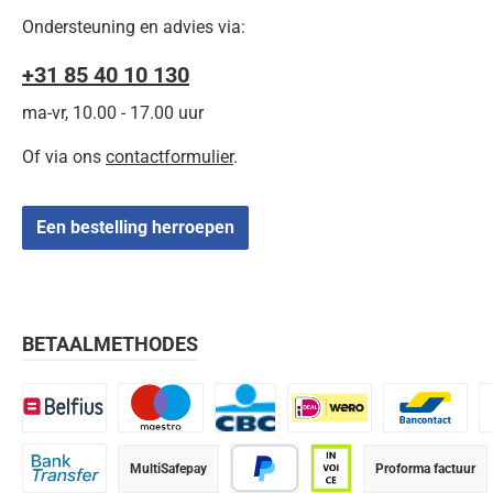
Ondersteuning en advies via:
+31 85 40 10 130
ma-vr, 10.00 - 17.00 uur
Of via ons
contactformulier
.
Een bestelling herroepen
BETAALMETHODES
Belfius
Maestro
CBC
iDEAL | Wero
Bancontact
K
MultiSafepay
Proforma factuur