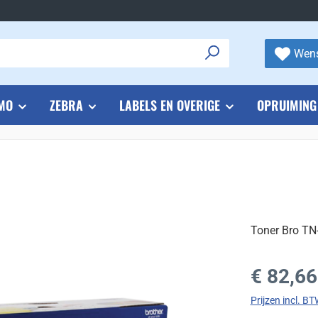
Wens
MO
ZEBRA
LABELS EN OVERIGE
OPRUIMING
Toner Bro TN
Normale prijs
€ 82,66
Prijzen incl. B