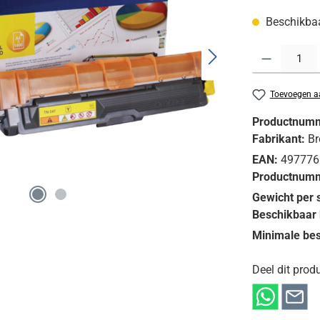
Beschikbaar
Producthoeveelh
Toevoegen aa
Productnum
Fabrikant:
Br
EAN:
497776
Productnumm
Gewicht per 
Beschikbaar 
Minimale bes
Deel dit produ