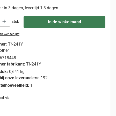
 in 3 dagen, levertijd 1-3 dagen
eid: Voer de gewenste hoeveelheid in of gebruik de knoppen om de hoevee
stuk
In de winkelmand
n wensenlijst
mer:
TN241Y
other
6718448
er fabrikant:
TN241Y
stuk:
0,641 kg
bij onze leveranciers:
192
telhoeveelheid:
1
ct via: