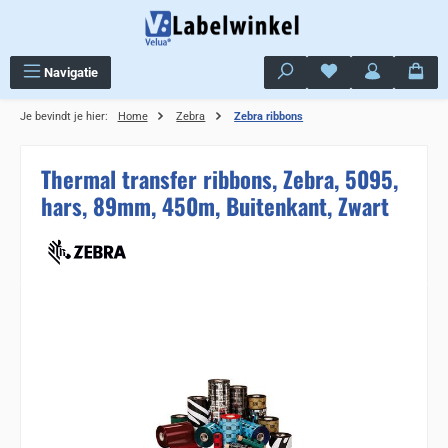
Ga naar de hoofdinhoud
Je hebt 0 items op j
Navigatie
Je bevindt je hier:
Home
Zebra
Zebra ribbons
Thermal transfer ribbons, Zebra, 5095,
hars, 89mm, 450m, Buitenkant, Zwart
Sla de afbeeldingengalerij over