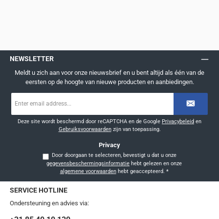
NEWSLETTER
Meldt u zich aan voor onze nieuwsbrief en u bent altijd als één van de
eersten op de hoogte van nieuwe producten en aanbiedingen.
E-
mailadres
*
Deze site wordt beschermd door reCAPTCHA en de Google
Privacybeleid
en
Gebruiksvoorwaarden
zijn van toepassing.
Privacy
Door doorgaan te selecteren, bevestigt u dat u onze
gegevensbeschermingsinformatie
hebt gelezen en onze
algemene voorwaarden
hebt geaccepteerd.
*
SERVICE HOTLINE
Ondersteuning en advies via: