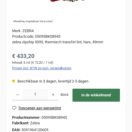
Afbeelding vergelijkbaar met product
Merk: ZEBRA
Productcode: 05095BK08945
zebra zipship 5095, thermisch transfer lint, hars, 89mm
Normale prijs:
€ 433,20
Inhoud:
6 rol
(€ 72,20 / 1 rol)
Prijzen incl. BTW en excl. verzendkosten
Beschikbaar in 3 dagen, levertijd 2-5 dagen
Producthoeveelheid: Voer de gewenste hoeveelheid in of gebruik de knoppen om de
doos
In de winkelmand
Toevoegen aan wensenlijst
Productnummer:
05095BK08945
Fabrikant:
Zebra
EAN:
5051964120605