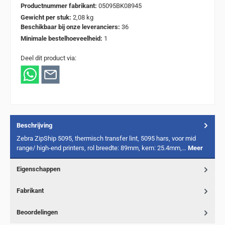
Productnummer fabrikant:
05095BK08945
Gewicht per stuk:
2,08 kg
Beschikbaar bij onze leveranciers:
36
Minimale bestelhoeveelheid:
1
Deel dit product via:
Beschrijving
Zebra ZipShip 5095, thermisch transfer lint, 5095 hars, voor mid
range/ high-end printers, rol breedte: 89mm, kern: 25.4mm,…
Meer
Eigenschappen
Fabrikant
Beoordelingen