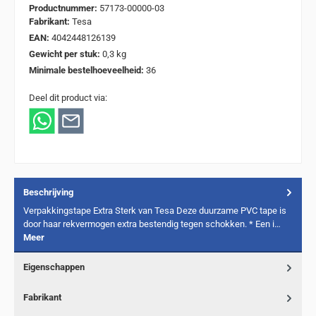
Productnummer:
57173-00000-03
Fabrikant:
Tesa
EAN:
4042448126139
Gewicht per stuk:
0,3 kg
Minimale bestelhoeveelheid:
36
Deel dit product via:
Beschrijving
Verpakkingstape Extra Sterk van Tesa Deze duurzame PVC tape is
door haar rekvermogen extra bestendig tegen schokken. * Een i…
Meer
Eigenschappen
Fabrikant