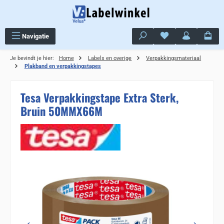
Ga naar de hoofdinhoud
Je hebt 0 items op j
Navigatie
Je bevindt je hier:
Home
Labels en overige
Verpakkingsmateriaal
Plakband en verpakkingstapes
Tesa Verpakkingstape Extra Sterk,
Bruin 50MMX66M
Sla de afbeeldingengalerij over