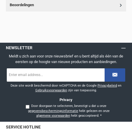
Beoordelingen
NEWSLETTER
Meldt u zich aan voor onze nieuwsbrief en u bent altijd als één van de
eersten op de hoogte van nieuwe producten en aanbiedingen.
E-
mailadres
*
Deze site wordt beschermd door reCAPTCHA en de Google
Privacybeleid
en
Gebruiksvoorwaarden
zijn van toepassing.
Privacy
Door doorgaan te selecteren, bevestigt u dat u onze
gegevensbeschermingsinformatie
hebt gelezen en onze
algemene voorwaarden
hebt geaccepteerd.
*
SERVICE HOTLINE