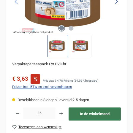
Afbeelding vergelijkbaar met product
Verpaktape tesapack Ext PVC br
Verkoopprijs:
€ 3,63
%
Normale prijs:
Prijs was
€ 4,78
Prijs nu
(24.06% bespaard)
Prijzen incl. BTW en excl. verzendkosten
Beschikbaar in 3 dagen, levertijd 2-5 dagen
Producthoeveelheid: Voer de gewenste hoeveelheid in of gebruik de knoppen om de
In de winkelmand
Toevoegen aan wensenlijst