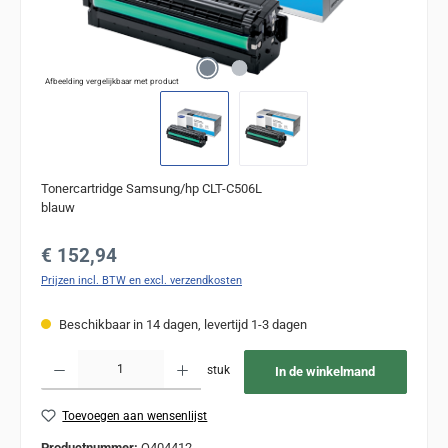
Afbeelding vergelijkbaar met product
Tonercartridge Samsung/hp CLT-C506L
blauw
Normale prijs:
€ 152,94
Prijzen incl. BTW en excl. verzendkosten
Beschikbaar in 14 dagen, levertijd 1-3 dagen
Producthoeveelheid: Voer de gewenste hoeveelheid in of gebruik de knoppen om de
stuk
In de winkelmand
Toevoegen aan wensenlijst
Productnummer:
Q404412