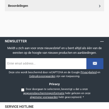
Beoordelingen
NEWSLETTER
Meldt u zich aan voor onze nieuwsbrief en u bent altijd als één van de
eersten op de hoogte van nieuwe producten en aanbiedingen.
E-
mailadres
*
Deze site wordt beschermd door reCAPTCHA en de Google
Privacybeleid
en
Gebruiksvoorwaarden
zijn van toepassing.
Privacy
Door doorgaan te selecteren, bevestigt u dat u onze
gegevensbeschermingsinformatie
hebt gelezen en onze
algemene voorwaarden
hebt geaccepteerd.
*
SERVICE HOTLINE