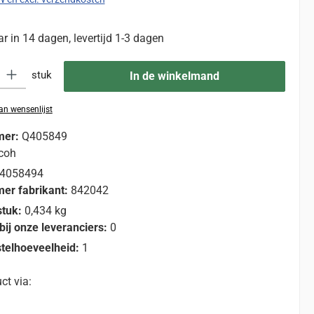
 in 14 dagen, levertijd 1-3 dagen
eid: Voer de gewenste hoeveelheid in of gebruik de knoppen om de hoevee
stuk
In de winkelmand
n wensenlijst
mer:
Q405849
coh
4058494
er fabrikant:
842042
stuk:
0,434 kg
bij onze leveranciers:
0
telhoeveelheid:
1
ct via: