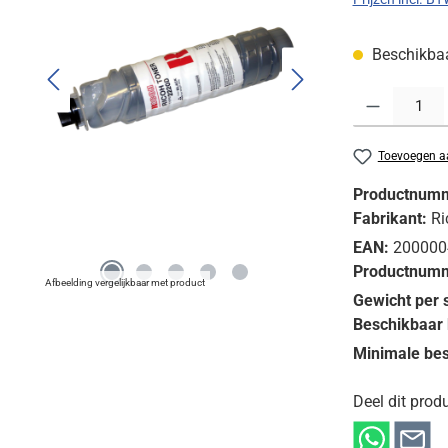
Beschikbaar
Producthoeveelh
Toevoegen aa
Productnum
Fabrikant:
Ri
EAN:
200000
Productnumm
Afbeelding vergelijkbaar met product
Gewicht per 
Beschikbaar 
Minimale bes
Deel dit produ