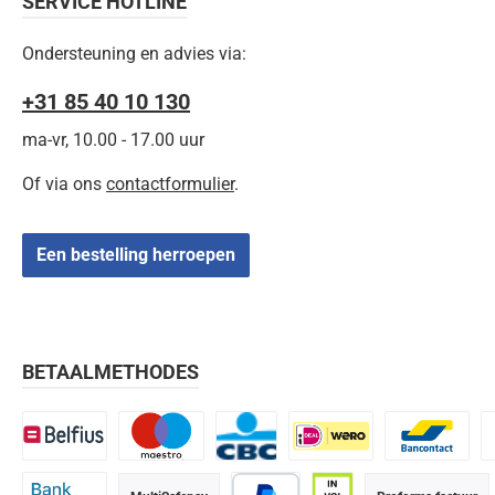
SERVICE HOTLINE
Ondersteuning en advies via:
+31 85 40 10 130
ma-vr, 10.00 - 17.00 uur
Of via ons
contactformulier
.
Een bestelling herroepen
BETAALMETHODES
Belfius
Maestro
CBC
iDEAL | Wero
Bancontact
K