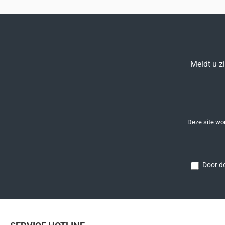
Meldt u z
Deze site w
Door do