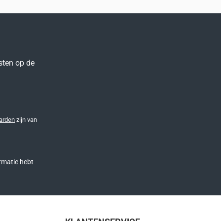
sten op de
arden
zijn van
rmatie
hebt