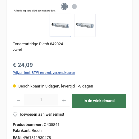
Afbeelding vergelijkbaar met product
Tonercartridge Ricoh 842024
zwart
Normale prijs:
€ 24,09
Prijzen incl. BTW en excl. verzendkosten
Beschikbaar in 3 dagen, levertijd 1-3 dagen
Producthoeveelheid: Voer de gewenste hoeveelheid in of gebruik de knoppen om de
In de winkelmand
Toevoegen aan wensenlijst
Productnummer:
Q405841
Fabrikant:
Ricoh
EAN:
4961311930478