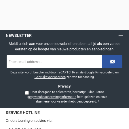
NEWSLETTER
Meldt u zich aan voor onze nieuwsbrief en u bent altijd als één van de
eersten op de hoogte van nieuwe producten en aanbiedingen.
E-
mailadres
*
Deze site wordt beschermd door reCAPTCHA en de Google
Privacybeleid
en
Gebruiksvoorwaarden
zijn van toepassing.
Privacy
Door doorgaan te selecteren, bevestigt u dat u onze
gegevensbeschermingsinformatie
hebt gelezen en onze
algemene voorwaarden
hebt geaccepteerd.
*
SERVICE HOTLINE
Ondersteuning en advies via: