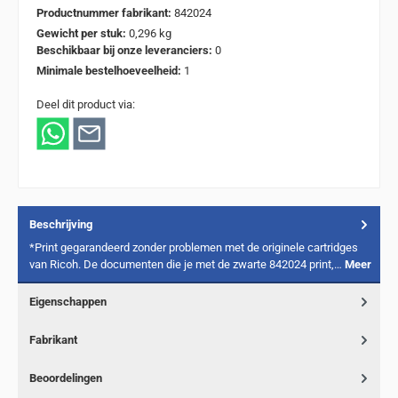
Productnummer fabrikant:
842024
Gewicht per stuk:
0,296 kg
Beschikbaar bij onze leveranciers:
0
Minimale bestelhoeveelheid:
1
Deel dit product via:
Beschrijving
*Print gegarandeerd zonder problemen met de originele cartridges
van Ricoh. De documenten die je met de zwarte 842024 print,…
Meer
Eigenschappen
Fabrikant
Beoordelingen