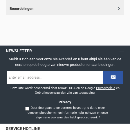
Beoordelingen
NEWSLETTER
Meldt u zich aan voor onze nieuwsbrief en u bent altijd als één van de
eersten op de hoogte van nieuwe producten en aanbiedingen.
E-
mailadres
*
Deze site wordt beschermd door reCAPTCHA en de Google
Privacybeleid
en
Gebruiksvoorwaarden
zijn van toepassing.
Privacy
Door doorgaan te selecteren, bevestigt u dat u onze
gegevensbeschermingsinformatie
hebt gelezen en onze
algemene voorwaarden
hebt geaccepteerd.
*
SERVICE HOTLINE