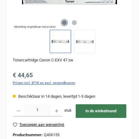
Afbeelding vergelijkbaar met product
Tonercartridge Canon C-EXV 47 zw
Normale prijs:
€ 44,65
Prijzen incl. BTW en excl. verzendkosten
Beschikbaar in 14 dagen, levertijd 1-3 dagen
Producthoeveelheid: Voer de gewenste hoeveelheid in of gebruik de knoppen om de
stuk
In de winkelmand
Toevoegen aan wensenlijst
Productnummer:
Q406155