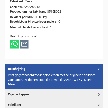
Fabrikant:
Canon
EAN:
4960999990040
Productnummer fabrikant:
8516B002
Gewicht per stuk:
0,588 kg
Beschikbaar bij onze leveranciers:
0
Minimale bestelhoeveelheid:
1
Deel dit product via:
Beschrijving
Print gegarandeerd zonder problemen met de originele cartridges
van Canon. De documenten die je met de zwarte C-EXV 47 print…
Meer
Eigenschappen
Fabrikant