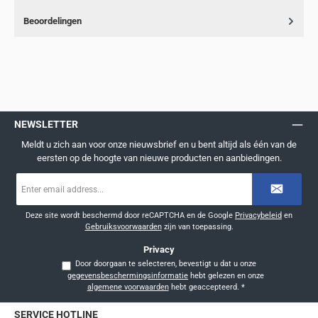
Beoordelingen
NEWSLETTER
Meldt u zich aan voor onze nieuwsbrief en u bent altijd als één van de
eersten op de hoogte van nieuwe producten en aanbiedingen.
E-
mailadres
*
Deze site wordt beschermd door reCAPTCHA en de Google
Privacybeleid
en
Gebruiksvoorwaarden
zijn van toepassing.
Privacy
Door doorgaan te selecteren, bevestigt u dat u onze
gegevensbeschermingsinformatie
hebt gelezen en onze
algemene voorwaarden
hebt geaccepteerd.
*
SERVICE HOTLINE