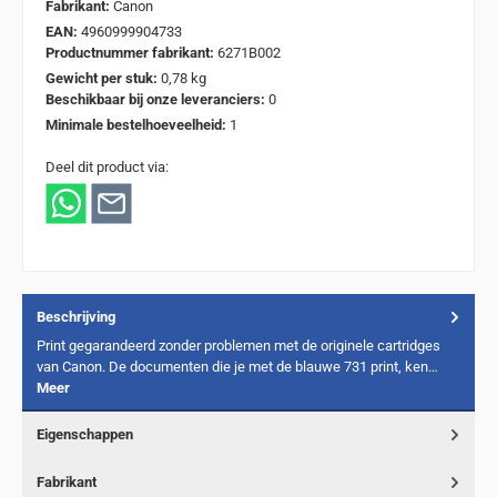
Fabrikant:
Canon
EAN:
4960999904733
Productnummer fabrikant:
6271B002
Gewicht per stuk:
0,78 kg
Beschikbaar bij onze leveranciers:
0
Minimale bestelhoeveelheid:
1
Deel dit product via:
Beschrijving
Print gegarandeerd zonder problemen met de originele cartridges
van Canon. De documenten die je met de blauwe 731 print, ken…
Meer
Eigenschappen
Fabrikant