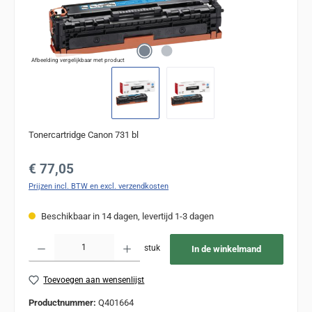
Afbeelding vergelijkbaar met product
Tonercartridge Canon 731 bl
Normale prijs:
€ 77,05
Prijzen incl. BTW en excl. verzendkosten
Beschikbaar in 14 dagen, levertijd 1-3 dagen
Producthoeveelheid: Voer de gewenste hoeveelheid in of gebruik de knoppen om de
stuk
In de winkelmand
Toevoegen aan wensenlijst
Productnummer:
Q401664