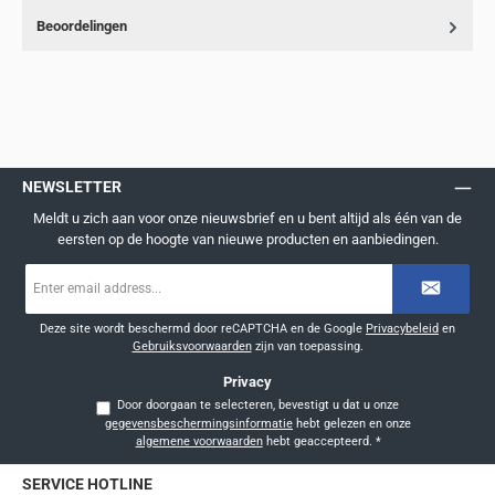
Beoordelingen
NEWSLETTER
Meldt u zich aan voor onze nieuwsbrief en u bent altijd als één van de
eersten op de hoogte van nieuwe producten en aanbiedingen.
E-
mailadres
*
Deze site wordt beschermd door reCAPTCHA en de Google
Privacybeleid
en
Gebruiksvoorwaarden
zijn van toepassing.
Privacy
Door doorgaan te selecteren, bevestigt u dat u onze
gegevensbeschermingsinformatie
hebt gelezen en onze
algemene voorwaarden
hebt geaccepteerd.
*
SERVICE HOTLINE