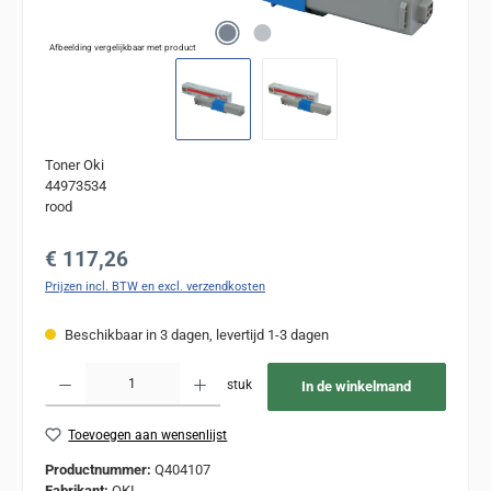
Afbeelding vergelijkbaar met product
Toner Oki
44973534
rood
Normale prijs:
€ 117,26
Prijzen incl. BTW en excl. verzendkosten
Beschikbaar in 3 dagen, levertijd 1-3 dagen
Producthoeveelheid: Voer de gewenste hoeveelheid in of gebruik de knoppen om de
stuk
In de winkelmand
Toevoegen aan wensenlijst
Productnummer:
Q404107
Fabrikant:
OKI