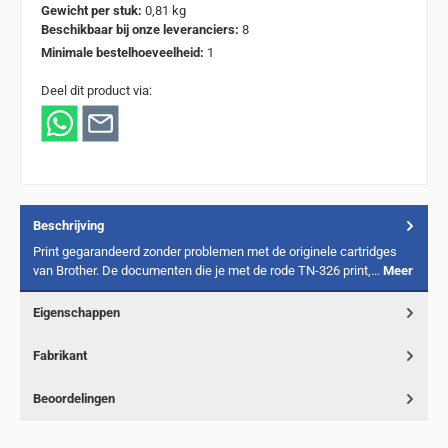
Gewicht per stuk:
0,81 kg
Beschikbaar bij onze leveranciers:
8
Minimale bestelhoeveelheid:
1
Deel dit product via:
Beschrijving
Print gegarandeerd zonder problemen met de originele cartridges
van Brother. De documenten die je met de rode TN-326 print,…
Meer
Eigenschappen
Fabrikant
Beoordelingen