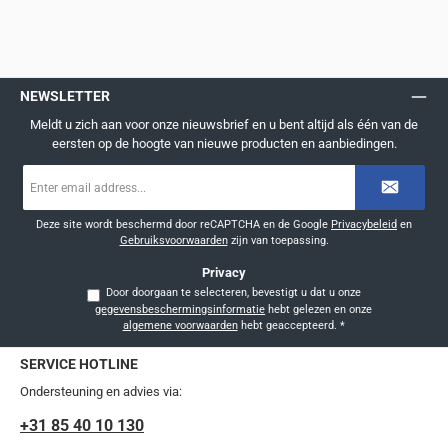
NEWSLETTER
Meldt u zich aan voor onze nieuwsbrief en u bent altijd als één van de
eersten op de hoogte van nieuwe producten en aanbiedingen.
E-
mailadres
*
Deze site wordt beschermd door reCAPTCHA en de Google
Privacybeleid
en
Gebruiksvoorwaarden
zijn van toepassing.
Privacy
Door doorgaan te selecteren, bevestigt u dat u onze
gegevensbeschermingsinformatie
hebt gelezen en onze
algemene voorwaarden
hebt geaccepteerd.
*
SERVICE HOTLINE
Ondersteuning en advies via:
+31 85 40 10 130