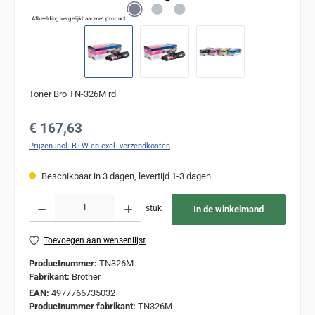
Afbeelding vergelijkbaar met product
Toner Bro TN-326M rd
Normale prijs:
€ 167,63
Prijzen incl. BTW en excl. verzendkosten
Beschikbaar in 3 dagen, levertijd 1-3 dagen
Producthoeveelheid: Voer de gewenste hoeveelheid in of gebruik de knoppen om de
stuk
In de winkelmand
Toevoegen aan wensenlijst
Productnummer:
TN326M
Fabrikant:
Brother
EAN:
4977766735032
Productnummer fabrikant:
TN326M