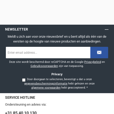
NEWSLETTER
Meldt u zich aan voor onze nieuwsbrief en u bent altijd als één van de
eersten op de hoogte van nieuwe producten en aanbiedingen.
E-
mailadres
*
Deze site wordt beschermd door reCAPTCHA en de Google
Privacybeleid
en
Gebruiksvoorwaarden
zijn van toepassing.
Privacy
Door doorgaan te selecteren, bevestigt u dat u onze
gegevensbeschermingsinformatie
hebt gelezen en onze
algemene voorwaarden
hebt geaccepteerd.
*
SERVICE HOTLINE
Ondersteuning en advies via:
+31 85 40 10 130