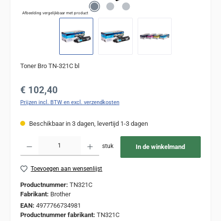
Afbeelding vergelijkbaar met product
Toner Bro TN-321C bl
Normale prijs:
€ 102,40
Prijzen incl. BTW en excl. verzendkosten
Beschikbaar in 3 dagen, levertijd 1-3 dagen
Producthoeveelheid: Voer de gewenste hoeveelheid in of gebruik de knoppen om de
stuk
In de winkelmand
Toevoegen aan wensenlijst
Productnummer:
TN321C
Fabrikant:
Brother
EAN:
4977766734981
Productnummer fabrikant:
TN321C