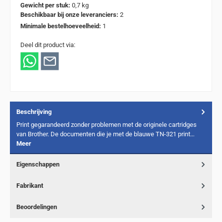
Gewicht per stuk:
0,7 kg
Beschikbaar bij onze leveranciers:
2
Minimale bestelhoeveelheid:
1
Deel dit product via:
Beschrijving
Print gegarandeerd zonder problemen met de originele cartridges
van Brother. De documenten die je met de blauwe TN-321 print…
Meer
Eigenschappen
Fabrikant
Beoordelingen