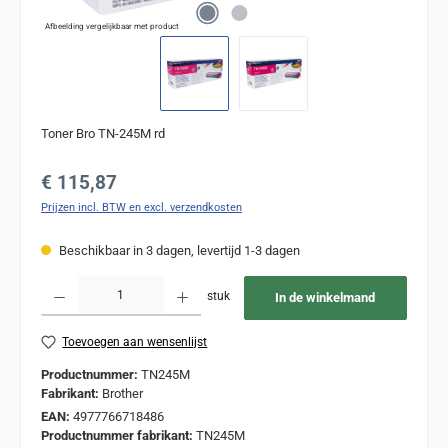
Afbeelding vergelijkbaar met product
Toner Bro TN-245M rd
Normale prijs:
€ 115,87
Prijzen incl. BTW en excl. verzendkosten
Beschikbaar in 3 dagen, levertijd 1-3 dagen
Producthoeveelheid: Voer de gewenste hoeveelheid in of gebruik de knoppen om de
stuk
In de winkelmand
Toevoegen aan wensenlijst
Productnummer:
TN245M
Fabrikant:
Brother
EAN:
4977766718486
Productnummer fabrikant:
TN245M