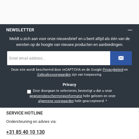
NEWSLETTER
Meldt u zich aan voor onze nieuwsbrief en u bent altijd als één van de
eersten op de hoogte van nieuwe producten en aanbiedingen.
E-
mailadres
*
Deze site wordt beschermd door reCAPTCHA en de Google
Privacybeleid
en
Gebruiksvoorwaarden
zijn van toepassing.
Privacy
Door doorgaan te selecteren, bevestigt u dat u onze
gegevensbeschermingsinformatie
hebt gelezen en onze
algemene voorwaarden
hebt geaccepteerd.
*
SERVICE HOTLINE
Ondersteuning en advies via:
+31 85 40 10 130