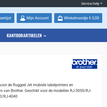
Service/help
Je hebt 0 items op je verlanglijstje
enlijst
Mijn Account
Winkelmandje
€ 0,00
KANTOORARTIKELEN
r voor de Rugged Jet mobiele labelprinters en
s van Brother. Geschikt voor de modellen RJ-3050/RJ-
0/RJ-4040