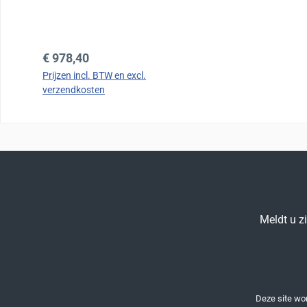
Wifi en USB Kleuren LCD
scherm en automatische
labelstripper
Normale prijs:
€ 978,40
Prijzen incl. BTW en excl.
verzendkosten
Meldt u z
Deze site w