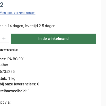
:
62
TW en excl. verzendkosten
 in 14 dagen, levertijd 2-5 dagen
eid: Voer de gewenste hoeveelheid in of gebruik de knoppen om de hoevee
In de winkelmand
n wensenlijst
mer:
PA-BC-001
other
6735285
stuk:
1 kg
bij onze leveranciers:
0
telhoeveelheid:
1
ct via: