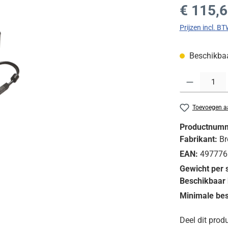
Normale prijs
€ 115,
Prijzen incl. B
Beschikbaar
Producthoeveelh
Toevoegen aa
Productnum
Fabrikant:
Br
EAN:
497776
Gewicht per 
Beschikbaar 
Minimale bes
Deel dit produ