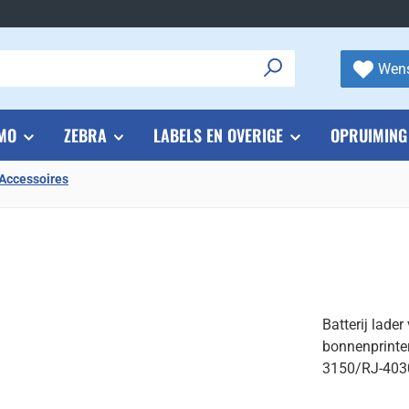
Wens
MO
ZEBRA
LABELS EN OVERIGE
OPRUIMING
Accessoires
Batterij lade
bonnenprinter
3150/RJ-403