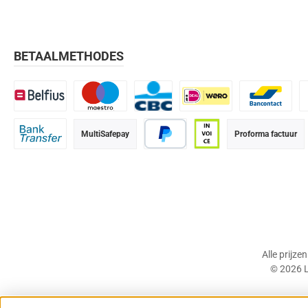
BETAALMETHODES
Belfius
Maestro
CBC
iDEAL | Wero
Bancontact
K
MultiSafepay
Proforma factuur
Bank transfer
PayPal
Op rekening (betaalter
Alle prijze
© 2026 L