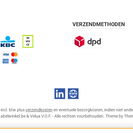
VERZENDMETHODEN
BC
Op rekening, 30 dagen
DPD
mijn 21 dagen)
Credit Card
LinkedIn
Website
n incl. btw plus
verzendkosten
en eventuele bezorgkosten, indien niet ande
abelwinkel.be & Velua V.O.F. - Alle rechten voorbehouden. Theme by
The