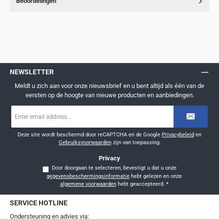
Beoordelingen
NEWSLETTER
Meldt u zich aan voor onze nieuwsbrief en u bent altijd als één van de
eersten op de hoogte van nieuwe producten en aanbiedingen.
E-
mailadres
*
Deze site wordt beschermd door reCAPTCHA en de Google
Privacybeleid
en
Gebruiksvoorwaarden
zijn van toepassing.
Privacy
Door doorgaan te selecteren, bevestigt u dat u onze
gegevensbeschermingsinformatie
hebt gelezen en onze
algemene voorwaarden
hebt geaccepteerd.
*
SERVICE HOTLINE
Ondersteuning en advies via: