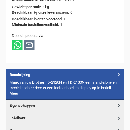
Productnummer fabrikant:
PATDU001
Gewicht per stuk:
2 kg
Beschikbaar bij onze leveranciers:
0
Beschikbaar in onze voorraad:
1
Minimale bestelhoeveelheid:
1
Deel dit product via:
Beschrijving
Maak van uw Brother TD-2120N en TD-2130N een stand-alone en
mobiele printer door er een toetsenbord en display op te install…
Meer
Eigenschappen
Fabrikant