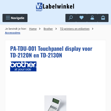
Ga naar de hoofdinhoud
Je hebt 0 items op j
Navigatie
Je bevindt je hier:
Home
Brother
TD printers en etiketten
Accessoires
PA-TDU-001 Touchpanel display voor
TD-2120N en TD-2130N
Sla de afbeeldingengalerij over