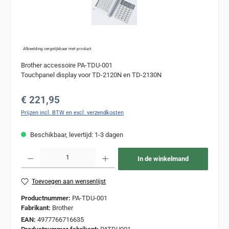
Afbeelding vergelijkbaar met product
Brother accessoire PA-TDU-001
Touchpanel display voor TD-2120N en TD-2130N
Normale prijs:
€ 221,95
Prijzen incl. BTW en excl. verzendkosten
Beschikbaar, levertijd: 1-3 dagen
Producthoeveelheid: Voer de gewenste hoeveelheid in of gebruik de knoppen om de
In de winkelmand
Toevoegen aan wensenlijst
Productnummer:
PA-TDU-001
Fabrikant:
Brother
EAN:
4977766716635