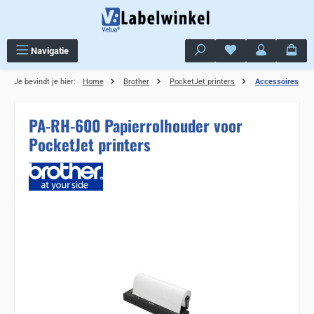
Ga naar de hoofdinhoud
Je hebt 0 items op j
Navigatie
Je bevindt je hier:
Home
Brother
PocketJet printers
Accessoires
PA-RH-600 Papierrolhouder voor
PocketJet printers
Sla de afbeeldingengalerij over