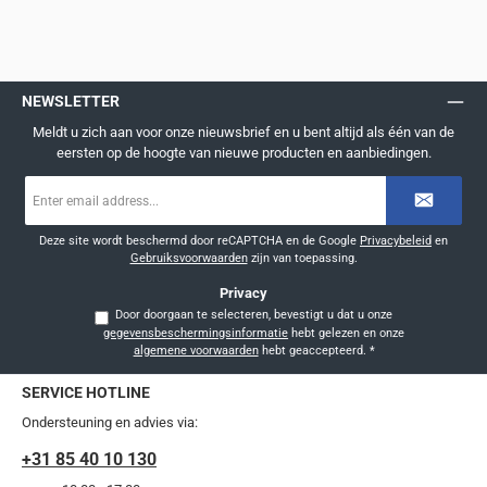
NEWSLETTER
Meldt u zich aan voor onze nieuwsbrief en u bent altijd als één van de
eersten op de hoogte van nieuwe producten en aanbiedingen.
E-
mailadres
*
Deze site wordt beschermd door reCAPTCHA en de Google
Privacybeleid
en
Gebruiksvoorwaarden
zijn van toepassing.
Privacy
Door doorgaan te selecteren, bevestigt u dat u onze
gegevensbeschermingsinformatie
hebt gelezen en onze
algemene voorwaarden
hebt geaccepteerd.
*
SERVICE HOTLINE
Ondersteuning en advies via:
+31 85 40 10 130