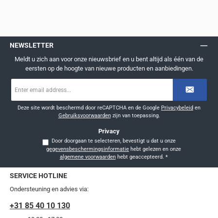
NEWSLETTER
Meldt u zich aan voor onze nieuwsbrief en u bent altijd als één van de
eersten op de hoogte van nieuwe producten en aanbiedingen.
E-
mailadres
*
Deze site wordt beschermd door reCAPTCHA en de Google
Privacybeleid
en
Gebruiksvoorwaarden
zijn van toepassing.
Privacy
Door doorgaan te selecteren, bevestigt u dat u onze
gegevensbeschermingsinformatie
hebt gelezen en onze
algemene voorwaarden
hebt geaccepteerd.
*
SERVICE HOTLINE
Ondersteuning en advies via:
+31 85 40 10 130