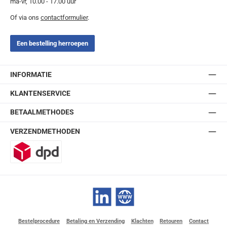
ma-vr, 10.00 - 17.00 uur
Of via ons
contactformulier
.
Een bestelling herroepen
INFORMATIE
KLANTENSERVICE
BETAALMETHODES
VERZENDMETHODEN
DPD
LinkedIn
Website
Bestelprocedure
Betaling en Verzending
Klachten
Retouren
Contact