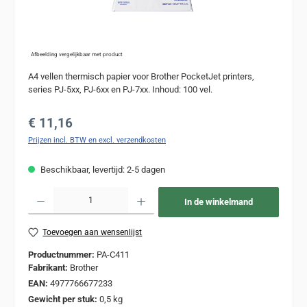
Afbeelding vergelijkbaar met product
A4 vellen thermisch papier voor Brother PocketJet printers,
series PJ-5xx, PJ-6xx en PJ-7xx. Inhoud: 100 vel.
Normale prijs:
€ 11,16
Prijzen incl. BTW en excl. verzendkosten
Beschikbaar, levertijd: 2-5 dagen
Producthoeveelheid: Voer de gewenste hoeveelheid in of gebruik de knoppen om de
In de winkelmand
Toevoegen aan wensenlijst
Productnummer:
PA-C411
Fabrikant:
Brother
EAN:
4977766677233
Gewicht per stuk:
0,5 kg