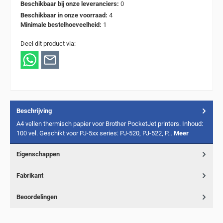
Beschikbaar bij onze leveranciers:
0
Beschikbaar in onze voorraad:
4
Minimale bestelhoeveelheid:
1
Deel dit product via:
Beschrijving
A4 vellen thermisch papier voor Brother PocketJet printers. Inhoud:
100 vel. Geschikt voor PJ-5xx series: PJ-520, PJ-522, P…
Meer
Eigenschappen
Fabrikant
Beoordelingen