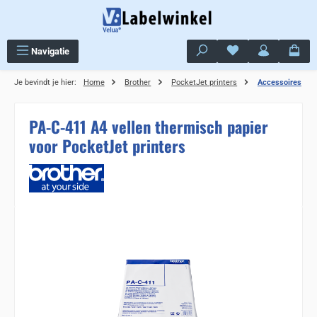
Ga naar de hoofdinhoud
Je hebt 0 items op j
Navigatie
Je bevindt je hier:
Home
Brother
PocketJet printers
Accessoires
PA-C-411 A4 vellen thermisch papier
voor PocketJet printers
Sla de afbeeldingengalerij over