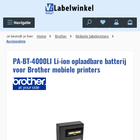
Ga naar de hoofdinhoud
Je hebt 0 items op j
Navigatie
Je bevindt je hier:
Home
Brother
Mobiele labelprinters
Accessoires
PA-BT-4000LI Li-ion oplaadbare batterij
voor Brother mobiele printers
Sla de afbeeldingengalerij over