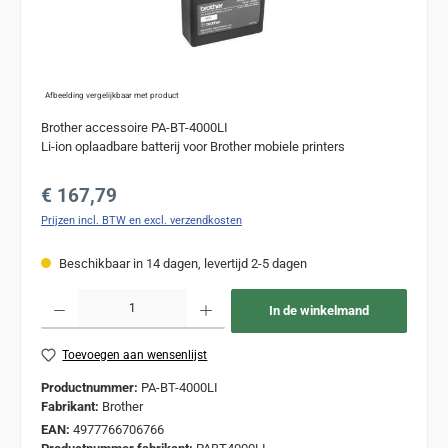
Afbeelding vergelijkbaar met product
Brother accessoire PA-BT-4000LI
Li-ion oplaadbare batterij voor Brother mobiele printers
Normale prijs:
€ 167,79
Prijzen incl. BTW en excl. verzendkosten
Beschikbaar in 14 dagen, levertijd 2-5 dagen
Producthoeveelheid: Voer de gewenste hoeveelheid in of gebruik de knoppen om de
In de winkelmand
Toevoegen aan wensenlijst
Productnummer:
PA-BT-4000LI
Fabrikant:
Brother
EAN:
4977766706766