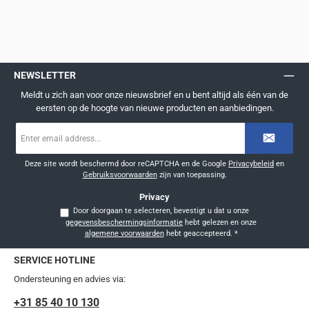
NEWSLETTER
Meldt u zich aan voor onze nieuwsbrief en u bent altijd als één van de
eersten op de hoogte van nieuwe producten en aanbiedingen.
E-
mailadres
*
Deze site wordt beschermd door reCAPTCHA en de Google
Privacybeleid
en
Gebruiksvoorwaarden
zijn van toepassing.
Privacy
Door doorgaan te selecteren, bevestigt u dat u onze
gegevensbeschermingsinformatie
hebt gelezen en onze
algemene voorwaarden
hebt geaccepteerd.
*
SERVICE HOTLINE
Ondersteuning en advies via:
+31 85 40 10 130