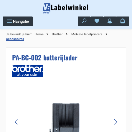
Ga naar de hoofdinhoud
Je hebt 0 items op j
Navigatie
Je bevindt je hier:
Home
Brother
Mobiele labelprinters
Accessoires
PA-BC-002 batterijlader
Sla de afbeeldingengalerij over