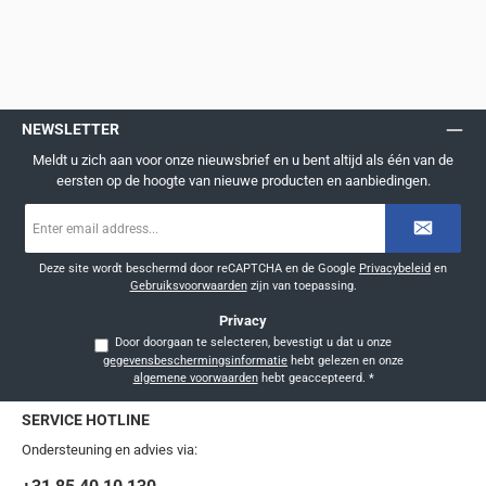
NEWSLETTER
Meldt u zich aan voor onze nieuwsbrief en u bent altijd als één van de
eersten op de hoogte van nieuwe producten en aanbiedingen.
E-
mailadres
*
Deze site wordt beschermd door reCAPTCHA en de Google
Privacybeleid
en
Gebruiksvoorwaarden
zijn van toepassing.
Privacy
Door doorgaan te selecteren, bevestigt u dat u onze
gegevensbeschermingsinformatie
hebt gelezen en onze
algemene voorwaarden
hebt geaccepteerd.
*
SERVICE HOTLINE
Ondersteuning en advies via: