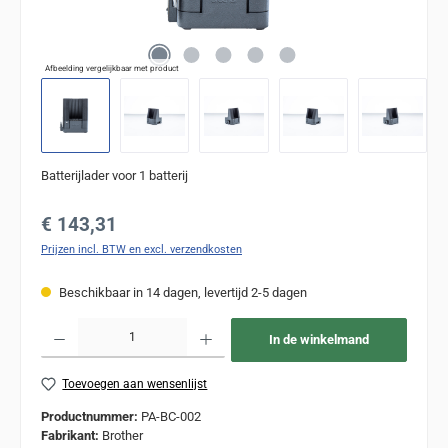
Afbeelding vergelijkbaar met product
Batterijlader voor 1 batterij
Normale prijs:
€ 143,31
Prijzen incl. BTW en excl. verzendkosten
Beschikbaar in 14 dagen, levertijd 2-5 dagen
Producthoeveelheid: Voer de gewenste hoeveelheid in of gebruik de knoppen om de
In de winkelmand
Toevoegen aan wensenlijst
Productnummer:
PA-BC-002
Fabrikant:
Brother