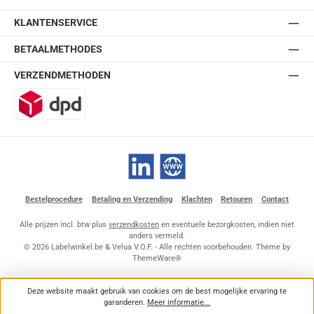
KLANTENSERVICE
BETAALMETHODES
VERZENDMETHODEN
DPD
LinkedIn
Website
Bestelprocedure
Betaling en Verzending
Klachten
Retouren
Contact
Alle prijzen incl. btw plus
verzendkosten
en eventuele bezorgkosten, indien niet
anders vermeld.
© 2026 Labelwinkel.be & Velua V.O.F. - Alle rechten voorbehouden. Theme by
ThemeWare®
Deze website maakt gebruik van cookies om de best mogelijke ervaring te
garanderen.
Meer informatie...