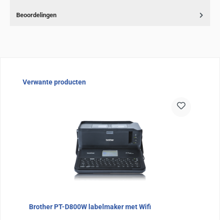
Beoordelingen
Sla de afbeeldingengalerij over
Verwante producten
Brother PT-D800W labelmaker met Wifi