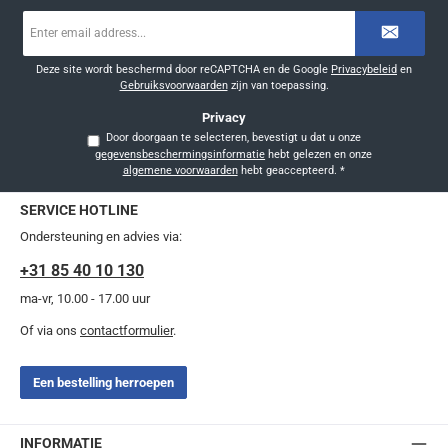
E-
mailadres
*
Deze site wordt beschermd door reCAPTCHA en de Google
Privacybeleid
en
Gebruiksvoorwaarden
zijn van toepassing.
Privacy
Door doorgaan te selecteren, bevestigt u dat u onze
gegevensbeschermingsinformatie
hebt gelezen en onze
algemene voorwaarden
hebt geaccepteerd.
*
SERVICE HOTLINE
Ondersteuning en advies via:
+31 85 40 10 130
ma-vr, 10.00 - 17.00 uur
Of via ons
contactformulier
.
Een bestelling herroepen
INFORMATIE