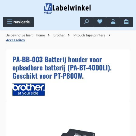
Ga naar de hoofdinhoud
Je hebt 0 items op j
Navigatie
Je bevindt je hier:
Home
Brother
P-touch tape printers
Accessoires
PA-BB-003 Batterij houder voor
oplaadbare batterij (PA-BT-4000LI).
Geschikt voor PT-P800W.
Sla de afbeeldingengalerij over