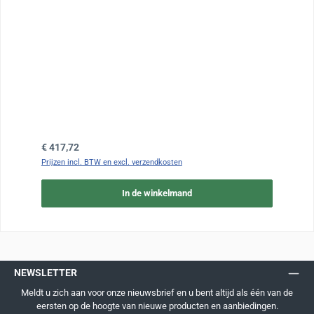
Normale prijs:
€ 417,72
Prijzen incl. BTW en excl. verzendkosten
In de winkelmand
NEWSLETTER
Meldt u zich aan voor onze nieuwsbrief en u bent altijd als één van de
eersten op de hoogte van nieuwe producten en aanbiedingen.