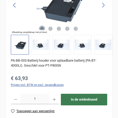
Afbeelding vergelijkbaar met product
PA-BB-003 Batterij houder voor oplaadbare batterij (PA-BT-
4000LI). Geschikt voor PT-P800W.
Normale prijs:
€ 63,93
Prijzen incl. BTW en excl. verzendkosten
Producthoeveelheid: Voer de gewenste hoeveelheid in of gebruik de knoppen om de
In de winkelmand
Toevoegen aan wensenlijst