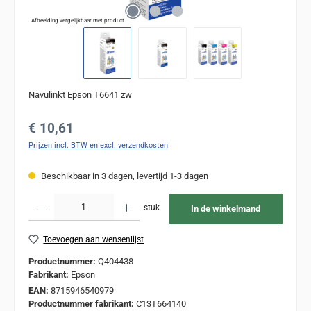
Afbeelding vergelijkbaar met product
Navulinkt Epson T6641 zw
Normale prijs:
€ 10,61
Prijzen incl. BTW en excl. verzendkosten
Beschikbaar in 3 dagen, levertijd 1-3 dagen
Producthoeveelheid: Voer de gewenste hoeveelheid in of gebruik de knoppen om de
stuk
In de winkelmand
Toevoegen aan wensenlijst
Productnummer:
Q404438
Fabrikant:
Epson
EAN:
8715946540979
Productnummer fabrikant:
C13T664140