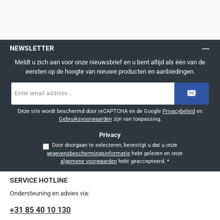
NEWSLETTER
Meldt u zich aan voor onze nieuwsbrief en u bent altijd als één van de
eersten op de hoogte van nieuwe producten en aanbiedingen.
E-
mailadres
*
Deze site wordt beschermd door reCAPTCHA en de Google
Privacybeleid
en
Gebruiksvoorwaarden
zijn van toepassing.
Privacy
Door doorgaan te selecteren, bevestigt u dat u onze
gegevensbeschermingsinformatie
hebt gelezen en onze
algemene voorwaarden
hebt geaccepteerd.
*
SERVICE HOTLINE
Ondersteuning en advies via:
+31 85 40 10 130