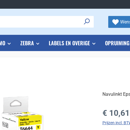
Wens
MO
ZEBRA
LABELS EN OVERIGE
OPRUIMING
Navulinkt Ep
Normale prijs
€ 10,61
Prijzen incl. B