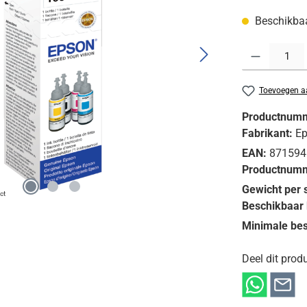
Beschikbaar
Producthoeveelh
Toevoegen aa
Productnum
Fabrikant:
E
EAN:
871594
Productnumm
Gewicht per 
ct
Beschikbaar 
Minimale bes
Deel dit produ