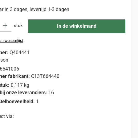
 in 3 dagen, levertijd 1-3 dagen
eid: Voer de gewenste hoeveelheid in of gebruik de knoppen om de hoevee
stuk
In de winkelmand
n wensenlijst
mer:
Q404441
pson
6541006
er fabrikant:
C13T664440
stuk:
0,117 kg
bij onze leveranciers:
16
telhoeveelheid:
1
ct via: