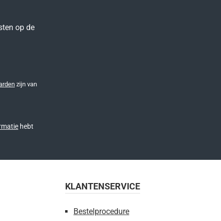
sten op de
arden
zijn van
rmatie
hebt
KLANTENSERVICE
Bestelprocedure