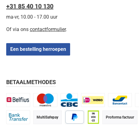
+31 85 40 10 130
ma-vr, 10.00 - 17.00 uur
Of via ons
contactformulier
.
Een bestelling herroepen
BETAALMETHODES
Belfius
Maestro
CBC
iDEAL | Wero
Bancontact
K
MultiSafepay
Proforma factuur
Bank transfer
PayPal
Op rekening (betaalter