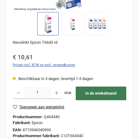
Afbeelding vergelijkbaar met product
Navulinkt Epson T6643 rd
Normale prijs:
€ 10,61
Prijzen incl. BTW en excl. verzendkosten
Beschikbaar in 3 dagen, levertijd 1-3 dagen
Producthoeveelheid: Voer de gewenste hoeveelheid in of gebruik de knoppen om de
stuk
In de winkelmand
Toevoegen aan wensenlijst
Productnummer:
Q404440
Fabrikant:
Epson
EAN:
8715946540993
Productnummer fabrikant:
C13T664340