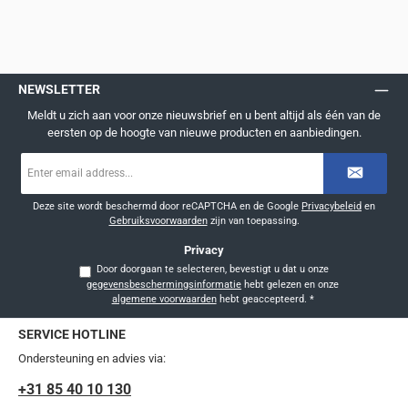
NEWSLETTER
Meldt u zich aan voor onze nieuwsbrief en u bent altijd als één van de
eersten op de hoogte van nieuwe producten en aanbiedingen.
E-
mailadres
*
Deze site wordt beschermd door reCAPTCHA en de Google
Privacybeleid
en
Gebruiksvoorwaarden
zijn van toepassing.
Privacy
Door doorgaan te selecteren, bevestigt u dat u onze
gegevensbeschermingsinformatie
hebt gelezen en onze
algemene voorwaarden
hebt geaccepteerd.
*
SERVICE HOTLINE
Ondersteuning en advies via:
+31 85 40 10 130