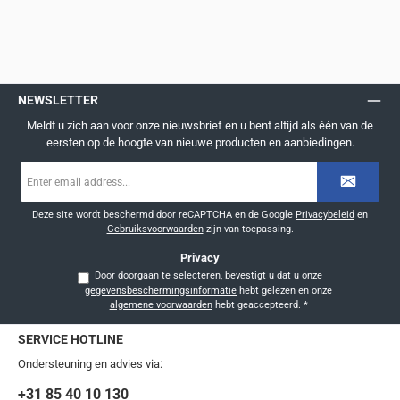
NEWSLETTER
Meldt u zich aan voor onze nieuwsbrief en u bent altijd als één van de
eersten op de hoogte van nieuwe producten en aanbiedingen.
E-
mailadres
*
Deze site wordt beschermd door reCAPTCHA en de Google
Privacybeleid
en
Gebruiksvoorwaarden
zijn van toepassing.
Privacy
Door doorgaan te selecteren, bevestigt u dat u onze
gegevensbeschermingsinformatie
hebt gelezen en onze
algemene voorwaarden
hebt geaccepteerd.
*
SERVICE HOTLINE
Ondersteuning en advies via:
+31 85 40 10 130