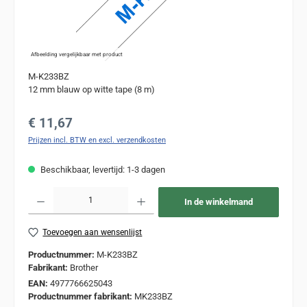
Afbeelding vergelijkbaar met product
M-K233BZ
12 mm blauw op witte tape (8 m)
Normale prijs:
€ 11,67
Prijzen incl. BTW en excl. verzendkosten
Beschikbaar, levertijd: 1-3 dagen
Producthoeveelheid: Voer de gewenste hoeveelheid in of gebruik de knoppen om de
In de winkelmand
Toevoegen aan wensenlijst
Productnummer:
M-K233BZ
Fabrikant:
Brother
EAN:
4977766625043
Productnummer fabrikant:
MK233BZ