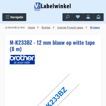
Ga naar de hoofdinhoud
Je hebt 0 items op j
Navigatie
Je bevindt je hier:
Home
Brother
Overige P-touch tapes
M tapes
M-K233BZ - 12 mm blauw op witte tape
(8 m)
Sla de afbeeldingengalerij over